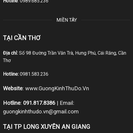
Hotline
:
0989.685.236
MIỀN TÂY
TẠI CẦN THƠ
Địa chỉ:
Số 98 Đường Trần Văn Trà, Hưng Phú, Cái Răng, Cần
Thơ
Hotline:
0981.583.236
Website
:
www.GuongKinhThuDo.Vn
Hotline
:
091.817.8386
| Email:
guongkinhthudo.vn@gmail.com
TẠI TP LONG XUYÊN AN GIANG