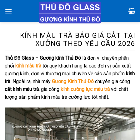
Chuyển
đến
nội
dung
KÍNH MÀU TRÀ BÁO GIÁ CẮT TẠI
XƯỞNG THEO YÊU CẦU 2026
Thủ Đô Glass
–
Gương kính Thủ Đô
là đơn vị chuyên phân
phối
kính màu trà
tới quý khách hàng là các đơn vị sản xuất
gương kính, đơn vị thương mại chuyên về các sản phẩm
kính
trà
. Ngoài ra, nhà máy
Gương Kính Thủ Đô
chuyên gia công
cắt kính màu trà
, gia công
kính cường lực màu trà
với chất
lượng sản phẩm kính màu trà cường lực tốt nhất.