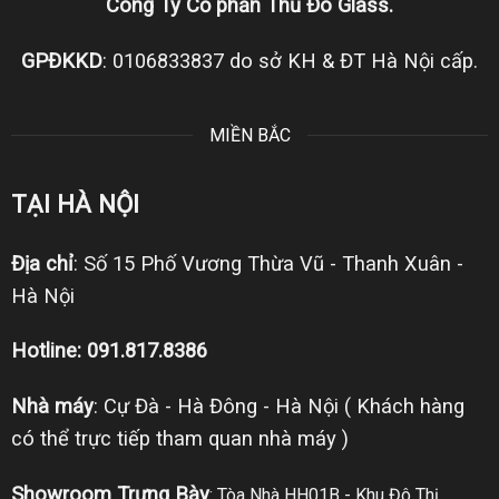
Công Ty Cổ phần Thủ Đô Glass.
GPĐKKD
: 0106833837 do sở KH & ĐT Hà Nội cấp.
MIỀN BẮC
TẠI HÀ NỘI
Địa chỉ
: Số 15 Phố Vương Thừa Vũ - Thanh Xuân -
Hà Nội
Hotline: 091.817.8386
Nhà máy
: Cự Đà - Hà Đông - Hà Nội ( Khách hàng
có thể trực tiếp tham quan nhà máy )
Showroom Trưng Bày
: Tòa Nhà HH01B - Khu Đô Thị