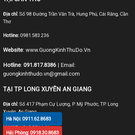
Địa chỉ:
Số 98 Đường Trần Văn Trà, Hưng Phú, Cái Răng, Cần
Thơ
Hotline:
0981.583.236
Website
:
www.GuongKinhThuDo.Vn
Hotline
:
091.817.8386
| Email:
guongkinhthudo.vn@gmail.com
TẠI TP LONG XUYÊN AN GIANG
Địa chỉ:
Số 417 Phạm Cự Lượng, P. Mỹ Phước, TP. Long
Xuyên, An Giang
Hà Nội: 0911.62.8683
Hotline:
0919.998.236
Hải Phòng: 0918.30.8683