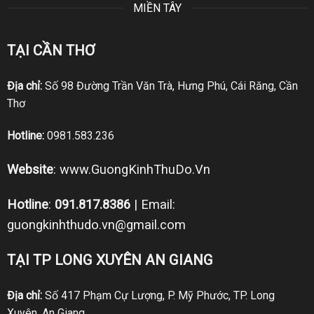
MIỀN TÂY
TẠI CẦN THƠ
Địa chỉ:
Số 98 Đường Trần Văn Trà, Hưng Phú, Cái Răng, Cần
Thơ
Hotline:
0981.583.236
Website
:
www.GuongKinhThuDo.Vn
Hotline
:
091.817.8386
| Email:
guongkinhthudo.vn@gmail.com
TẠI TP LONG XUYÊN AN GIANG
Địa chỉ:
Số 417 Phạm Cự Lượng, P. Mỹ Phước, TP. Long
Xuyên, An Giang