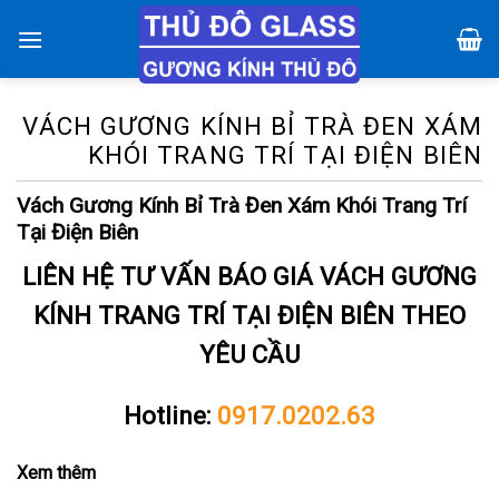
Chuyển
đến
nội
dung
VÁCH GƯƠNG KÍNH BỈ TRÀ ĐEN XÁM
KHÓI TRANG TRÍ TẠI ĐIỆN BIÊN
Vách Gương Kính Bỉ Trà Đen Xám Khói Trang Trí
Tại Điện Biên
LIÊN HỆ TƯ VẤN BÁO GIÁ VÁCH GƯƠNG
KÍNH TRANG TRÍ TẠI ĐIỆN BIÊN THEO
YÊU CẦU
Hotline:
0917.0202.63
Xem thêm