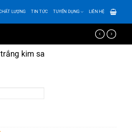
CHẤT LƯỢNG
TIN TỨC
TUYỂN DỤNG
LIÊN HỆ
trắng kim sa
p