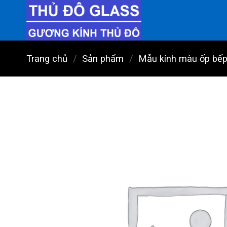
Chuyển
đến
nội
dung
Trang chủ
/
Sản phẩm
/
Mẫu kính màu ốp bế