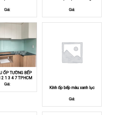
Giá:
Giá:
U ỐP TƯỜNG BẾP
 2 1 3 4 7 TPHCM
Giá:
Kính ốp bếp màu xanh lục
Giá: