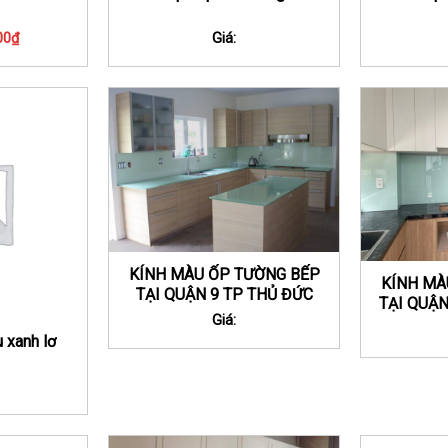
00
₫
Giá:
KÍNH MÀU ỐP TƯỜNG BẾP
KÍNH MÀ
TẠI QUẬN 9 TP THỦ ĐỨC
TẠI QUẬN
Giá:
 xanh lơ