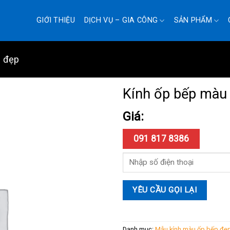
GIỚI THIỆU
DỊCH VỤ – GIA CÔNG
SẢN PHẨM
p đẹp
Kính ốp bếp màu 
Giá:
091 817 8386
Danh mục:
Mẫu kính màu ốp bếp đẹ