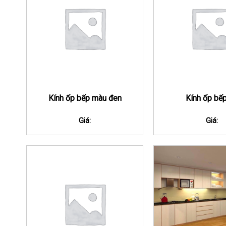
Kính ốp bếp màu đen
Kính ốp bế
Giá:
Giá: