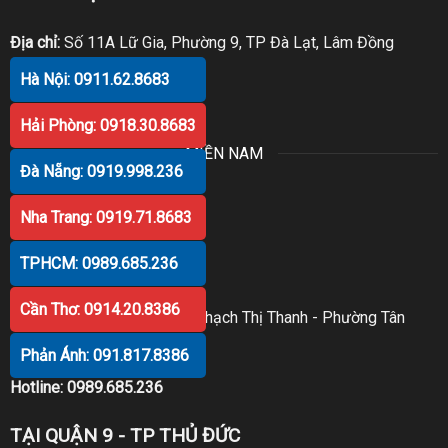
Địa chỉ:
Số 11A Lữ Gia, Phường 9, TP Đà Lạt, Lâm Đồng
Hà Nội: 0911.62.8683
Hotline
:
0916.389.892
Hải Phòng: 0918.30.8683
MIỀN NAM
Đà Nẵng: 0919.998.236
TẠI TP.HCM
Nha Trang: 0919.71.8683
TPHCM: 0989.685.236
TẠI QUẬN 1
Cần Thơ: 0914.20.8386
Địa chỉ
: Số 29/5C - Đường Thạch Thị Thanh - Phường Tân
Định - Quận 1 - TP.HCM
Phản Ánh: 091.817.8386
Hotline:
0989.685.236
TẠI QUẬN 9 - TP THỦ ĐỨC