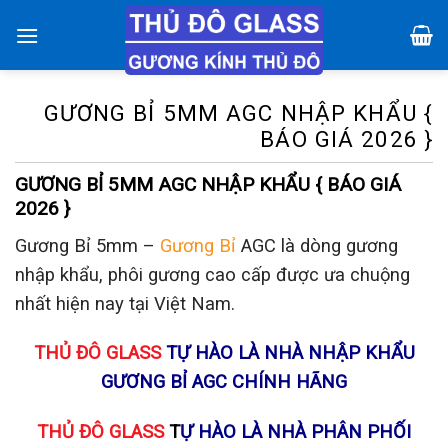
Chuyển
đến
nội
dung
GƯƠNG BỈ 5MM AGC NHẬP KHẨU {
BÁO GIÁ 2026 }
GƯƠNG BỈ 5MM AGC NHẬP KHẨU { BÁO GIÁ
2026 }
Gương Bỉ 5mm –
Gương Bỉ
AGC là dòng gương
nhập khẩu, phôi gương cao cấp được ưa chuộng
nhất hiện nay tại Việt Nam.
THỦ ĐÔ GLASS
TỰ HÀO LÀ NHÀ NHẬP KHẨU
GƯƠNG BỈ AGC CHÍNH HÃNG
THỦ ĐÔ GLASS
T
Ự HÀO LÀ NHÀ PHÂN PHỐI