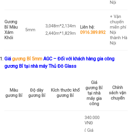
Nội
+ Vận
Gương
chuyển
3,048m*2,134m
Bỉ Màu
Liên hệ:
miễn phí
5mm
Xám
0916.389.892
Nội
2,440m*1,829m
Khói
thành Hà
Nội
Giá
gương Bỉ 5mm
AGC – Đối với khách hàng gia công
gương Bỉ tại nhà máy Thủ Đô Glass
Giá
Chính
gương Bỉ
Màu
Độ dày
Kích thước khổ
sách vận
tại nhà
gương Bỉ
gương Bỉ
gương Bỉ
chuyển
máy gia
công
340.000
VNĐ
( Giá