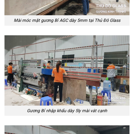
Mài móc mặt gương Bỉ AGC dày 5mm tại Thủ Đô Glass
Gương Bỉ nhập khẩu dày 5ly mài vát cạnh