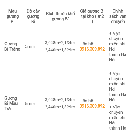
Màu
Độ dày
Giá gương Bỉ
Chính
Kích thước khổ
gương
gương
tại kho ( m2
sách vận
gương Bỉ
Bỉ
Bỉ
)
chuyển
+ Vận
chuyển
3,048m*2,134m
Gương
Liên hệ:
miễn phí
5mm
Bỉ Trắng
0916.389.892
Nội
2,440m*1,829m
thành Hà
Nội
+ Vận
chuyển
miễn phí
Nội
thành Hà
Gương
3,048m*2,134m
Nội
Liên hệ:
Bỉ Màu
5mm
0916.389.892
2,440m*1,829m
+ Vận
Trà
chuyển
miễn phí
Nội
thành Hà