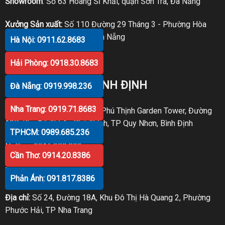
Showroom
: Số 63 Hoàng Sĩ Khải, quận Sơn Trà, Đà Nẵng
Xưởng Sản xuất:
Số 110 Đường 29 Tháng 3 - Phường Hòa
Xuân - Quận Cẩm Lệ - TP Đà Nẵng
Hà Nội: 0911.62.8683
Hotline:
091.66.11.055
Hải Phòng: 0918.30.8683
TẠI QUY NHƠN - BÌNH ĐỊNH
Đà Nẵng: 0919.998.236
Nha Trang: 0919.71.8683
Địa chỉ
: A1.11 Chung Cư An Phú Thịnh Garden Tower, Đường
19B, Khu Đô Thị An Phú Thịnh, TP Quy Nhơn, Bình Định
TPHCM: 0989.685.236
Hotline
:
0916.389.892
Cần Thơ: 0914.20.8386
TẠI NHA TRANG
Phản Ánh: 091.817.8386
Địa chỉ:
Số 24, Đường 18A, Khu Đô Thị Hà Quang 2, Phường
Phước Hải, TP Nha Trang