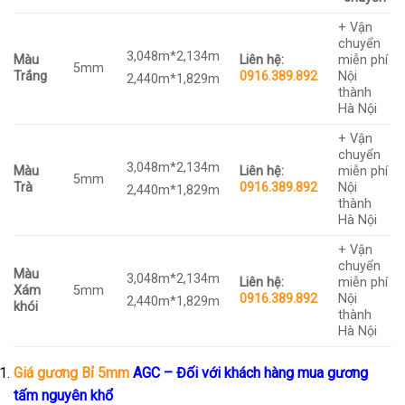
+ Vận
chuyển
3,048m*2,134m
Màu
Liên hệ:
miễn phí
5mm
Trắng
0916.389.892
Nội
2,440m*1,829m
thành
Hà Nội
+ Vận
chuyển
3,048m*2,134m
Màu
Liên hệ:
miễn phí
5mm
Trà
0916.389.892
Nội
2,440m*1,829m
thành
Hà Nội
+ Vận
chuyển
Màu
3,048m*2,134m
Liên hệ:
miễn phí
Xám
5mm
0916.389.892
Nội
2,440m*1,829m
khói
thành
Hà Nội
Giá gương Bỉ 5mm
AGC – Đối với khách hàng mua gương
tấm nguyên khổ