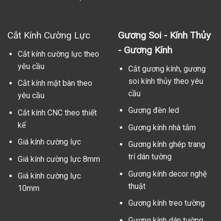
Cắt Kính Cường Lực
Gương Soi - Kính Thủy
- Gương Kính
Cắt kính cường lực theo
yêu cầu
Cắt gương kính, gương
soi kính thủy theo yêu
Cắt kính mặt bàn theo
cầu
yêu cầu
Gương đèn led
Cắt kính CNC theo thiết
kế
Gương kính nhà tắm
Giá kính cường lực
Gương kính ghép trang
trí dán tường
Giá kính cường lực 8mm
Gương kính decor nghệ
Giá kính cường lực
thuật
10mm
Gương kính treo tường
Gương kính dán tường