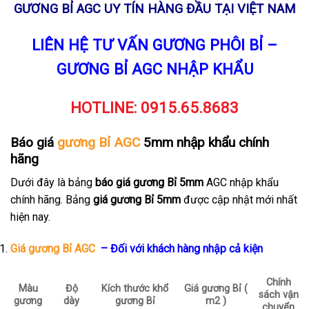
GƯƠNG BỈ AGC UY TÍN HÀNG ĐẦU TẠI VIỆT NAM
LIÊN HỆ TƯ VẤN GƯƠNG PHÔI BỈ –
GƯƠNG BỈ AGC NHẬP KHẨU
HOTLINE:
0915.65.8683
Báo giá
gương Bỉ AGC
5mm nhập khẩu chính
hãng
Dưới đây là bảng
báo giá gương Bỉ 5mm
AGC nhập khẩu
chính hãng. Bảng
giá gương Bỉ 5mm
được cập nhật mới nhất
hiện nay.
Giá gương Bỉ AGC
– Đối với khách hàng nhập cả kiện
Chính
Màu
Độ
Kích thước khổ
Giá gương Bỉ (
sách vận
gương
dày
gương Bỉ
m2 )
chuyển