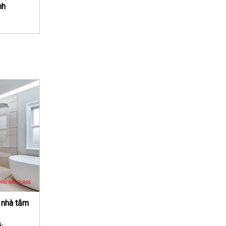
nh
 nhà tắm