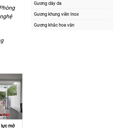
Gương dây da
 Phòng
Gương khung viền Inox
í nghệ
Gương khắc hoa văn
ng
 lực mở