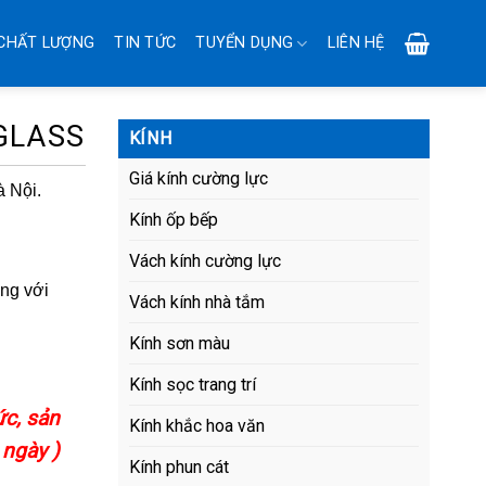
CHẤT LƯỢNG
TIN TỨC
TUYỂN DỤNG
LIÊN HỆ
GLASS
KÍNH
Giá kính cường lực
à Nội.
Kính ốp bếp
Vách kính cường lực
òng với
Vách kính nhà tắm
Kính sơn màu
Kính sọc trang trí
ức, sản
Kính khắc hoa văn
 ngày )
Kính phun cát