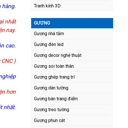
 hàng.
Tranh kính 3D
ại nhất
GƯƠNG
ện nay.
Gương nhà tắm
Gương đèn led
ôn cao.
Gương decor nghệ thuật
y CNC )
Gương soi toàn thân
nghiệp
Gương ghép trang trí
Gương dán tường
iện hơn
Gương bàn trang điểm
 nhất.
Gương treo tường
Gương phun cát