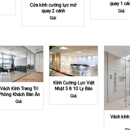
quay 1 cá
Cửa kính cường lực mở
quay 2 cánh
Giá:
Giá:
Kính Cường Lực Việt
Vách Kính Trang Trí
Nhật 5 8 10 Ly Báo
Phòng Khách Bàn Ăn
Giá Tại Hà Nội
Giá:
Tại Hà Nội
Giá:
Vách kính