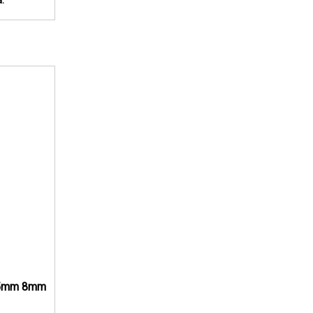
á:
( 5mm 8mm