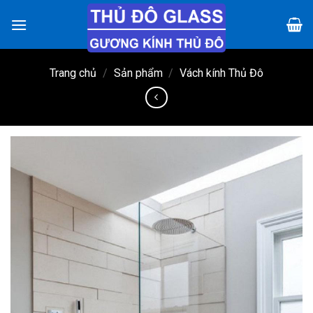
Chuyển
đến
nội
dung
Trang chủ
/
Sản phẩm
/
Vách kính Thủ Đô