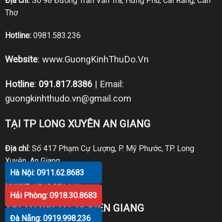
Địa chỉ:
Số 98 Đường Trần Văn Trà, Hưng Phú, Cái Răng, Cần
Thơ
Hotline:
0981.583.236
Website
:
www.GuongKinhThuDo.Vn
Hotline
:
091.817.8386
| Email:
guongkinhthudo.vn@gmail.com
TẠI TP LONG XUYÊN AN GIANG
Địa chỉ:
Số 417 Phạm Cự Lượng, P. Mỹ Phước, TP. Long
Xuyên, An Giang
Hà Nội: 0911.62.8683
Hotline:
0919.998.236
Hải Phòng: 0918.30.8683
TẠI TP RẠCH GIÁ KIÊN GIANG
Đà Nẵng: 0919.998.236