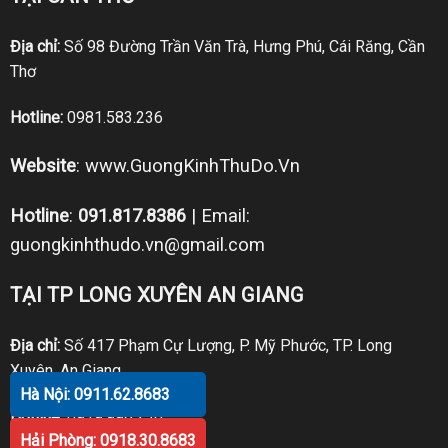
Địa chỉ:
Số 98 Đường Trần Văn Trà, Hưng Phú, Cái Răng, Cần
Thơ
Hotline:
0981.583.236
Website
:
www.GuongKinhThuDo.Vn
Hotline
:
091.817.8386
| Email:
guongkinhthudo.vn@gmail.com
TẠI TP LONG XUYÊN AN GIANG
Địa chỉ:
Số 417 Phạm Cự Lượng, P. Mỹ Phước, TP. Long
Xuyên, An Giang
Hà Nội: 0911.62.8683
Hotline:
0919.998.236
Hải Phòng: 0918.30.8683