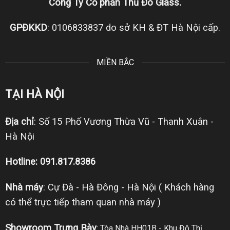
Công Ty Cổ phần Thủ Đô Glass.
GPĐKKD
: 0106833837 do sở KH & ĐT Hà Nội cấp.
MIỀN BẮC
TẠI HÀ NỘI
Địa chỉ
: Số 15 Phố Vương Thừa Vũ - Thanh Xuân -
Hà Nội
Hotline: 091.817.8386
Nhà máy
: Cự Đà - Hà Đông - Hà Nội ( Khách hàng
có thể trực tiếp tham quan nhà máy )
Showroom Trưng Bày
: Tòa Nhà HH01B - Khu Đô Thị