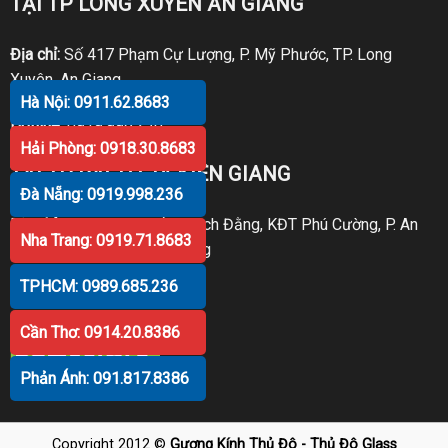
TẠI TP LONG XUYÊN AN GIANG
Địa chỉ:
Số 417 Phạm Cự Lượng, P. Mỹ Phước, TP. Long
Xuyên, An Giang
Hà Nội: 0911.62.8683
Hotline:
0919.998.236
Hải Phòng: 0918.30.8683
TẠI TP RẠCH GIÁ KIÊN GIANG
Đà Nẵng: 0919.998.236
Địa chỉ:
P30 Căn 07 Trần Bạch Đằng, KĐT Phú Cường, P. An
Nha Trang: 0919.71.8683
Hòa, TP. Rạch Giá, Kiên Giang
TPHCM: 0989.685.236
Hotline:
0919.998.236
Cần Thơ: 0914.20.8386
Phản Ánh: 091.817.8386
Copyright 2012 ©
Gương Kính Thủ Đô - Thủ Đô Glass