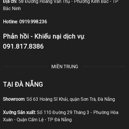
Địa chỉ
: 58 Đường Hoàng Văn Thụ - Phường Kinh Bắc - TP
Bắc Ninh
Hotline
:
0919.998.236
Phản hồi - Khiếu nại dịch vụ
:
091.817.8386
MIỀN TRUNG
TẠI ĐÀ NẴNG
Showroom
: Số 63 Hoàng Sĩ Khải, quận Sơn Trà, Đà Nẵng
Xưởng Sản xuất:
Số 110 Đường 29 Tháng 3 - Phường Hòa
Xuân - Quận Cẩm Lệ - TP Đà Nẵng