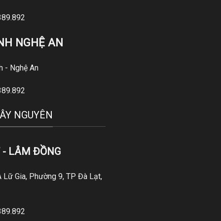
389.892
INH NGHỆ AN
nh - Nghệ An
389.892
TÂY NGUYÊN
 - LÂM ĐỒNG
Lữ Gia, Phường 9, TP Đà Lạt,
389.892