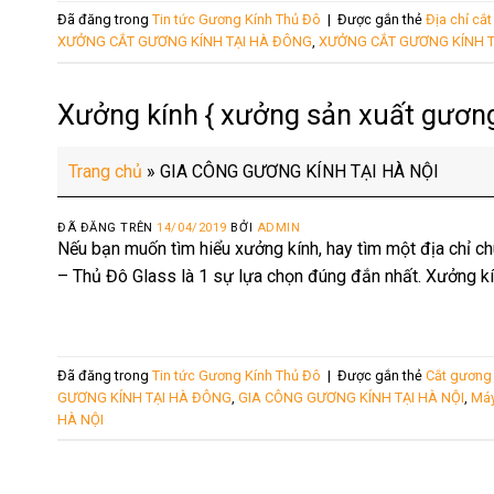
Đã đăng trong
Tin tức Gương Kính Thủ Đô
|
Được gắn thẻ
Địa chỉ cắt
XƯỞNG CẮT GƯƠNG KÍNH TẠI HÀ ĐÔNG
,
XƯỞNG CẮT GƯƠNG KÍNH T
Xưởng kính { xưởng sản xuất gươn
Trang chủ
»
GIA CÔNG GƯƠNG KÍNH TẠI HÀ NỘI
ĐÃ ĐĂNG TRÊN
14/04/2019
BỞI
ADMIN
Nếu bạn muốn tìm hiểu xưởng kính, hay tìm một địa chỉ c
– Thủ Đô Glass là 1 sự lựa chọn đúng đắn nhất. Xưởng kí
Đã đăng trong
Tin tức Gương Kính Thủ Đô
|
Được gắn thẻ
Cắt gương 
GƯƠNG KÍNH TẠI HÀ ĐÔNG
,
GIA CÔNG GƯƠNG KÍNH TẠI HÀ NỘI
,
Máy
HÀ NỘI