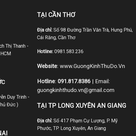
TẠI CẦN THƠ
Địa chỉ:
Số 98 Đường Trần Văn Trà, Hưng Phú,
Cái Răng, Cần Thơ
h Thị Thanh -
Hotline:
0981.583.236
P.HCM
Website
:
www.GuongKinhThuDo.Vn
Hotline
:
091.817.8386
| Email:
ỨC
guongkinhthudo.vn@gmail.com
ễn Duy Trinh -
hủ Đức )
TẠI TP LONG XUYÊN AN GIANG
Địa chỉ:
Số 417 Phạm Cự Lượng, P. Mỹ
Phước, TP. Long Xuyên, An Giang
NAI