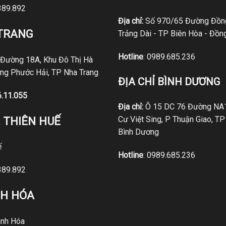
389.892
Địa chỉ:
Số 970/65 Đường Đồng
 TRANG
Trảng Dài - TP Biên Hòa - Đồn
Hotline
:
0989.685.236
 Đường 18A, Khu Đô Thị Hà
ng Phước Hải, TP Nha Trang
ĐỊA CHỈ BÌNH DƯƠNG
6.11.055
Địa chỉ:
Ô 15 DC 76 Đường NA1
 THIÊN HUẾ
Cư Việt Sing, P Thuận Giao, TP
Bình Dương
ế
Hotline
:
0989.685.236
389.892
NH HÓA
nh Hóa