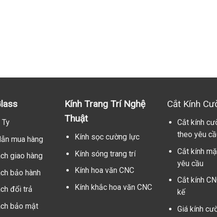
lass
Kính Trang Trí Nghệ
Cắt Kính Cư
Thuật
 Ty
Cắt kính cư
theo yêu cầ
Kính sọc cường lực
ẫn mua hàng
Cắt kính mặ
Kính sóng trang trí
ách giao hàng
yêu cầu
Kính hoa văn CNC
ách bảo hành
Cắt kính CN
Kính khắc hoa văn CNC
ch đổi trả
kế
ách bảo mật
Giá kính cư