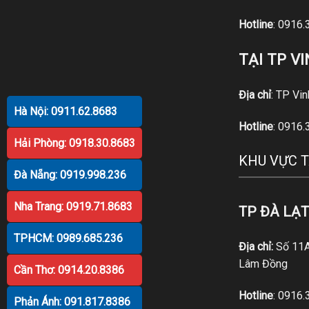
Hotline
:
0916.
TẠI TP V
Địa chỉ
: TP Vi
Hà Nội: 0911.62.8683
Hotline
:
0916.
Hải Phòng: 0918.30.8683
KHU VỰC 
Đà Nẵng: 0919.998.236
Nha Trang: 0919.71.8683
TP ĐÀ LẠT
TPHCM: 0989.685.236
Địa chỉ:
Số 11A 
Lâm Đồng
Cần Thơ: 0914.20.8386
Hotline
:
0916.
Phản Ánh: 091.817.8386