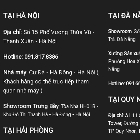
TẠI HÀ NỘI
TẠI ĐÀ N
Showroom
: S
Địa chỉ
: Số 15 Phố Vương Thừa Vũ -
Trà, Đà Nẵng
Thanh Xuân - Hà Nội
Xưởng Sản xuấ
Hotline: 091.817.8386
Phường Hòa Xu
Nẵng
Nhà máy
: Cự Đà - Hà Đông - Hà Nội (
Khách hàng có thể trực tiếp tham
Hotline:
091.6
quan nhà máy )
TẠI QUY 
Showroom Trưng Bày
: Tòa Nhà HH01B -
Khu Đô Thị Thanh Hà - Hà Đông - Hà Nội
Địa chỉ
: A1.11
Tower, Đường 
TẠI HẢI PHÒNG
TP Quy Nhơn, 