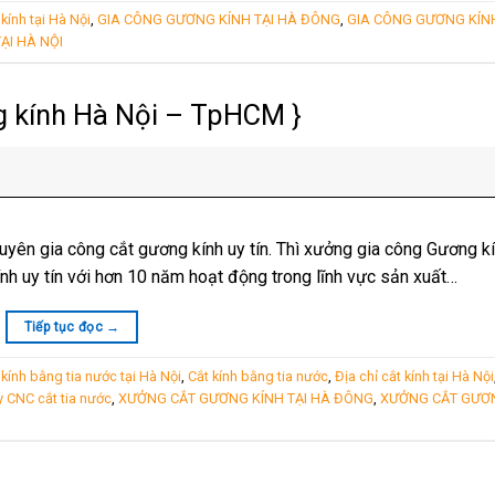
 kính tại Hà Nội
,
GIA CÔNG GƯƠNG KÍNH TẠI HÀ ĐÔNG
,
GIA CÔNG GƯƠNG KÍNH
ẠI HÀ NỘI
g kính Hà Nội – TpHCM }
huyên gia công cắt gương kính uy tín. Thì xưởng gia công Gương k
nh uy tín với hơn 10 năm hoạt động trong lĩnh vực sản xuất…
Tiếp tục đọc
→
kính bằng tia nước tại Hà Nội
,
Cắt kính bằng tia nước
,
Địa chỉ cắt kính tại Hà Nội
 CNC cắt tia nước
,
XƯỞNG CẮT GƯƠNG KÍNH TẠI HÀ ĐÔNG
,
XƯỞNG CẮT GƯƠN