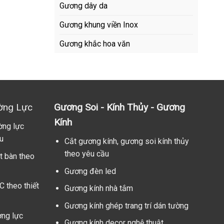
Gương dây da
Gương khung viền Inox
Gương khắc hoa văn
ờng Lực
Gương Soi - Kính Thủy - Gương
Kính
ờng lực
u
Cắt gương kính, gương soi kính thủy
theo yêu cầu
t bàn theo
Gương đèn led
C theo thiết
Gương kính nhà tắm
Gương kính ghép trang trí dán tường
ờng lực
Gương kính decor nghệ thuật