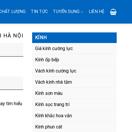
CHẤT LƯỢNG
TIN TỨC
TUYỂN DỤNG
LIÊN HỆ
I HÀ NỘI
KÍNH
Giá kính cường lực
Kính ốp bếp
Vách kính cường lực
Vách kính nhà tắm
Kính sơn màu
ay tìm hiểu
Kính sọc trang trí
Kính khắc hoa văn
Kính phun cát