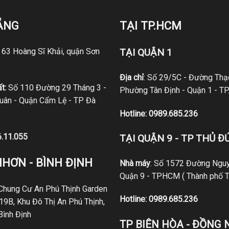
ẴNG
TẠI TP.HCM
ố 63 Hoàng Sĩ Khải, quận Sơn
TẠI QUẬN 1
Địa chỉ
: Số 29/5C - Đường Thạc
t:
Số 110 Đường 29 Tháng 3 -
Phường Tân Định - Quận 1 - T
ân - Quận Cẩm Lệ - TP Đà
Hotline:
0989.685.236
6.11.055
TẠI QUẬN 9 - TP THỦ Đ
NHƠN - BÌNH ĐỊNH
Nhà máy
: Số 1572 Đường Nguy
Quận 9 - TPHCM ( Thành phố T
 Chung Cư An Phú Thịnh Garden
Hotline:
0989.685.236
19B, Khu Đô Thị An Phú Thịnh,
Bình Định
TP BIÊN HÒA - ĐỒNG 