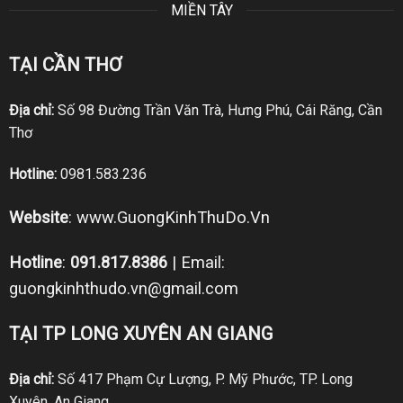
MIỀN TÂY
TẠI CẦN THƠ
Địa chỉ:
Số 98 Đường Trần Văn Trà, Hưng Phú, Cái Răng, Cần
Thơ
Hotline:
0981.583.236
Website
:
www.GuongKinhThuDo.Vn
Hotline
:
091.817.8386
| Email:
guongkinhthudo.vn@gmail.com
TẠI TP LONG XUYÊN AN GIANG
Địa chỉ:
Số 417 Phạm Cự Lượng, P. Mỹ Phước, TP. Long
Xuyên, An Giang