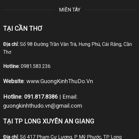
MIỀN TÂY
TẠI CẦN THƠ
Địa chỉ:
Số 98 Đường Trần Văn Trà, Hưng Phú, Cái Răng, Cần
Thơ
Hotline:
0981.583.236
Website
:
www.GuongKinhThuDo.Vn
Hotline
:
091.817.8386
| Email:
guongkinhthudo.vn@gmail.com
TẠI TP LONG XUYÊN AN GIANG
Địa chỉ:
Số 417 Phạm Cự Lượng, P. Mỹ Phước, TP. Long