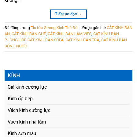
không…
Tiếp tục đọc
→
Đã đăng trong
Tin tức Gương Kính Thủ Đô
|
Được gắn thẻ
CẮT KÍNH BÀN
ĂN
,
CẮT KÍNH BÀN GHẾ
,
CẮT KÍNH BÀN LÀM VIỆC
,
CẮT KÍNH BÀN
PHÒNG HỌP
,
CẮT KÍNH BÀN SOFA
,
CẮT KÍNH BÀN TRÀ
,
CẮT KÍNH BÀN
UỐNG NƯỚC
KÍNH
Giá kính cường lực
Kính ốp bếp
Vách kính cường lực
Vách kính nhà tắm
Kính sơn màu