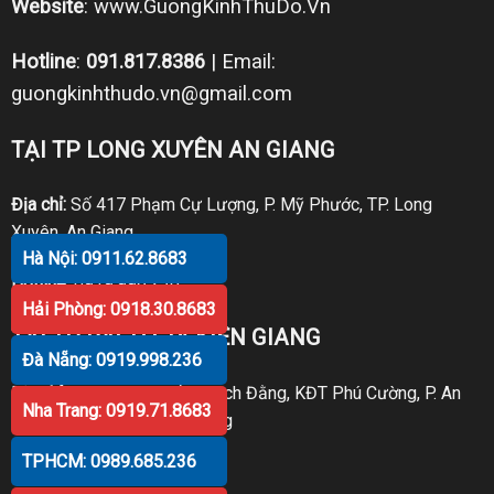
Website
:
www.GuongKinhThuDo.Vn
Hotline
:
091.817.8386
| Email:
guongkinhthudo.vn@gmail.com
TẠI TP LONG XUYÊN AN GIANG
Địa chỉ:
Số 417 Phạm Cự Lượng, P. Mỹ Phước, TP. Long
Xuyên, An Giang
Hà Nội: 0911.62.8683
Hotline:
0919.998.236
Hải Phòng: 0918.30.8683
TẠI TP RẠCH GIÁ KIÊN GIANG
Đà Nẵng: 0919.998.236
Địa chỉ:
P30 Căn 07 Trần Bạch Đằng, KĐT Phú Cường, P. An
Nha Trang: 0919.71.8683
Hòa, TP. Rạch Giá, Kiên Giang
TPHCM: 0989.685.236
Hotline:
0919.998.236