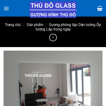
Chuyển
đến
nội
dung
Trang chủ
/
Sản phẩm
/
Gương phòng tập Dán tường Ốp
tường Lắp trong ngày