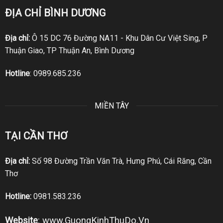
ĐỊA CHỈ BÌNH DƯƠNG
Địa chỉ:
Ô 15 DC 76 Đường NA11 - Khu Dân Cư Việt Sing, P
Thuận Giao, TP Thuận An, Bình Dương
Hotline
:
0989.685.236
MIỀN TÂY
TẠI CẦN THƠ
Địa chỉ:
Số 98 Đường Trần Văn Trà, Hưng Phú, Cái Răng, Cần
Thơ
Hotline:
0981.583.236
Website
:
www.GuongKinhThuDo.Vn