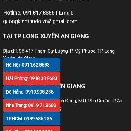
Hotline
:
091.817.8386
| Email:
guongkinhthudo.vn@gmail.com
TẠI TP LONG XUYÊN AN GIANG
Địa chỉ:
Số 417 Phạm Cự Lượng, P. Mỹ Phước, TP. Long
Xuyên, An Giang
Hà Nội: 0911.62.8683
Hotline:
0919.998.236
Hải Phòng: 0918.30.8683
TẠI TP RẠCH GIÁ KIÊN GIANG
Đà Nẵng: 0919.998.236
Địa chỉ:
P30 Căn 07 Trần Bạch Đằng, KĐT Phú Cường, P. An
Nha Trang: 0919.71.8683
Hòa, TP. Rạch Giá, Kiên Giang
TPHCM: 0989.685.236
Hotline:
0919.998.236