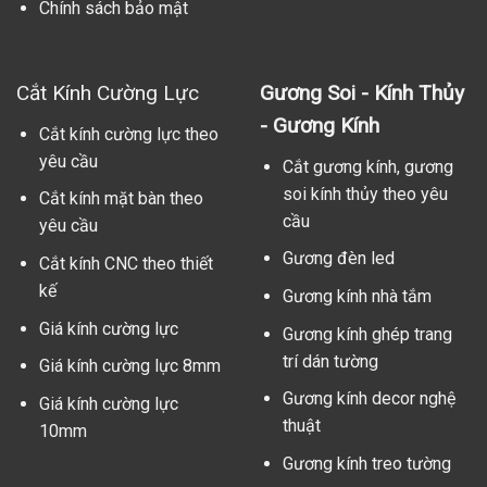
Chính sách bảo mật
Cắt Kính Cường Lực
Gương Soi - Kính Thủy
- Gương Kính
Cắt kính cường lực theo
yêu cầu
Cắt gương kính, gương
soi kính thủy theo yêu
Cắt kính mặt bàn theo
cầu
yêu cầu
Gương đèn led
Cắt kính CNC theo thiết
kế
Gương kính nhà tắm
Giá kính cường lực
Gương kính ghép trang
trí dán tường
Giá kính cường lực 8mm
Gương kính decor nghệ
Giá kính cường lực
thuật
10mm
Gương kính treo tường