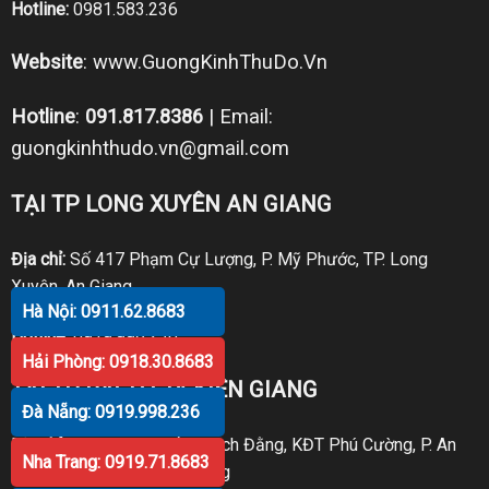
Hotline:
0981.583.236
Website
:
www.GuongKinhThuDo.Vn
Hotline
:
091.817.8386
| Email:
guongkinhthudo.vn@gmail.com
TẠI TP LONG XUYÊN AN GIANG
Địa chỉ:
Số 417 Phạm Cự Lượng, P. Mỹ Phước, TP. Long
Xuyên, An Giang
Hà Nội: 0911.62.8683
Hotline:
0919.998.236
Hải Phòng: 0918.30.8683
TẠI TP RẠCH GIÁ KIÊN GIANG
Đà Nẵng: 0919.998.236
Địa chỉ:
P30 Căn 07 Trần Bạch Đằng, KĐT Phú Cường, P. An
Nha Trang: 0919.71.8683
Hòa, TP. Rạch Giá, Kiên Giang