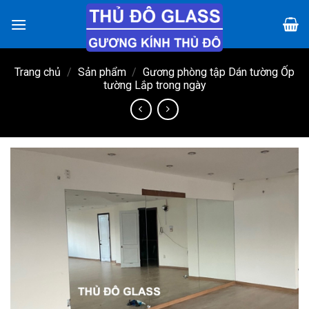
Chuyển
đến
nội
dung
Trang chủ
/
Sản phẩm
/
Gương phòng tập Dán tường Ốp
tường Lắp trong ngày