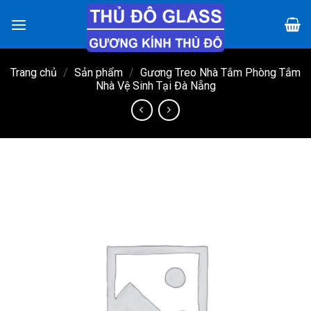
Chuyển
đến
nội
dung
Trang chủ
/
Sản phẩm
/
Gương Treo Nhà Tắm Phòng Tắm
Nhà Vệ Sinh Tại Đà Nẵng