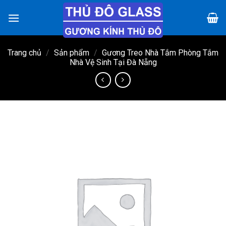
Chuyển
đến
nội
dung
Trang chủ
/
Sản phẩm
/
Gương Treo Nhà Tắm Phòng Tắm
Nhà Vệ Sinh Tại Đà Nẵng