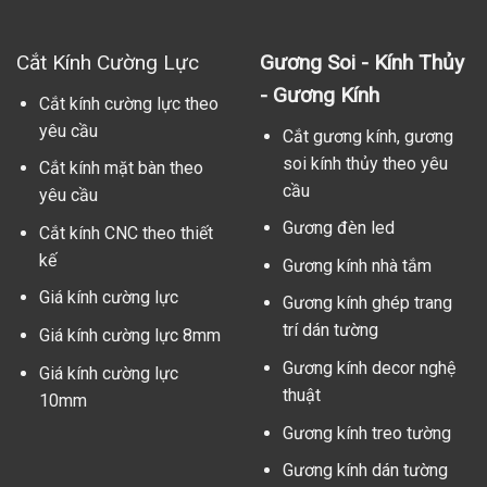
Cắt Kính Cường Lực
Gương Soi - Kính Thủy
- Gương Kính
Cắt kính cường lực theo
yêu cầu
Cắt gương kính, gương
soi kính thủy theo yêu
Cắt kính mặt bàn theo
cầu
yêu cầu
Gương đèn led
Cắt kính CNC theo thiết
kế
Gương kính nhà tắm
Giá kính cường lực
Gương kính ghép trang
trí dán tường
Giá kính cường lực 8mm
Gương kính decor nghệ
Giá kính cường lực
thuật
10mm
Gương kính treo tường
Gương kính dán tường