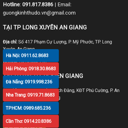
Hotline
:
091.817.8386
| Email:
guongkinhthudo.vn@gmail.com
TẠI TP LONG XUYÊN AN GIANG
Địa chỉ:
Số 417 Phạm Cự Lượng, P. Mỹ Phước, TP. Long
Xuyên, An Giang
Hà Nội: 0911.62.8683
Hotline:
0919.998.236
Hải Phòng: 0918.30.8683
TẠI TP RẠCH GIÁ KIÊN GIANG
Đà Nẵng: 0919.998.236
Địa chỉ:
P30 Căn 07 Trần Bạch Đằng, KĐT Phú Cường, P. An
Nha Trang: 0919.71.8683
Hòa, TP. Rạch Giá, Kiên Giang
TPHCM: 0989.685.236
Hotline:
0919.998.236
Cần Thơ: 0914.20.8386