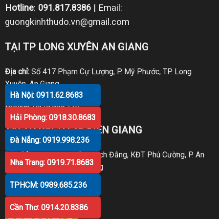
Hotline
:
091.817.8386
| Email:
guongkinhthudo.vn@gmail.com
TẠI TP LONG XUYÊN AN GIANG
Địa chỉ:
Số 417 Phạm Cự Lượng, P. Mỹ Phước, TP. Long
Xuyên, An Giang
Hà Nội: 0911.62.8683
Hotline:
0919.998.236
Hải Phòng: 0918.30.8683
TẠI TP RẠCH GIÁ KIÊN GIANG
Đà Nẵng: 0919.998.236
Địa chỉ:
P30 Căn 07 Trần Bạch Đằng, KĐT Phú Cường, P. An
Nha Trang: 0919.71.8683
Hòa, TP. Rạch Giá, Kiên Giang
TPHCM: 0989.685.236
Hotline:
0919.998.236
Cần Thơ: 0914.20.8386