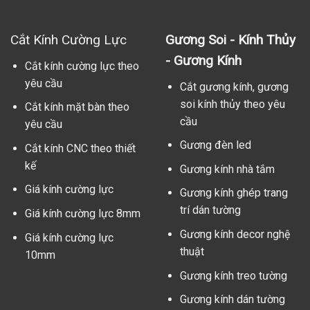
Cắt Kính Cường Lực
Gương Soi - Kính Thủy
- Gương Kính
Cắt kính cường lực theo
yêu cầu
Cắt gương kính, gương
soi kính thủy theo yêu
Cắt kính mặt bàn theo
cầu
yêu cầu
Gương đèn led
Cắt kính CNC theo thiết
kế
Gương kính nhà tắm
Giá kính cường lực
Gương kính ghép trang
trí dán tường
Giá kính cường lực 8mm
Gương kính decor nghệ
Giá kính cường lực
thuật
10mm
Gương kính treo tường
Gương kính dán tường