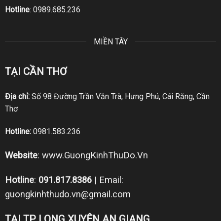
Hotline
:
0989.685.236
MIỀN TÂY
TẠI CẦN THƠ
Địa chỉ:
Số 98 Đường Trần Văn Trà, Hưng Phú, Cái Răng, Cần
Thơ
Hotline:
0981.583.236
Website
:
www.GuongKinhThuDo.Vn
Hotline
:
091.817.8386
| Email:
guongkinhthudo.vn@gmail.com
TẠI TP LONG XUYÊN AN GIANG