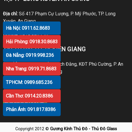
Địa chỉ:
Số 417 Phạm Cự Lượng, P. Mỹ Phước, TP. Long
Xuyên, An Giang
Hà Nội: 0911.62.8683
Hotline:
0919.998.236
Hải Phòng: 0918.30.8683
TẠI TP RẠCH GIÁ KIÊN GIANG
Đà Nẵng: 0919.998.236
Địa chỉ:
P30 Căn 07 Trần Bạch Đằng, KĐT Phú Cường, P. An
Nha Trang: 0919.71.8683
Hòa, TP. Rạch Giá, Kiên Giang
TPHCM: 0989.685.236
Hotline:
0919.998.236
Cần Thơ: 0914.20.8386
Phản Ánh: 091.817.8386
Copyright 2012 ©
Gương Kính Thủ Đô - Thủ Đô Glass