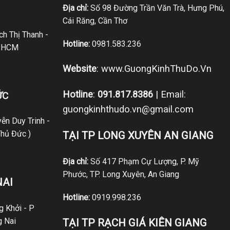
Địa chỉ:
Số 98 Đường Trần Văn Trà, Hưng Phú,
Cái Răng, Cần Thơ
h Thị Thanh -
Hotline:
0981.583.236
P.HCM
Website
:
www.GuongKinhThuDo.Vn
Hotline
:
091.817.8386
| Email:
ỨC
guongkinhthudo.vn@gmail.com
ễn Duy Trinh -
hủ Đức )
TẠI TP LONG XUYÊN AN GIANG
Địa chỉ:
Số 417 Phạm Cự Lượng, P. Mỹ
Phước, TP. Long Xuyên, An Giang
NAI
Hotline:
0919.998.236
 Khởi - P
g Nai
TẠI TP RẠCH GIÁ KIÊN GIANG