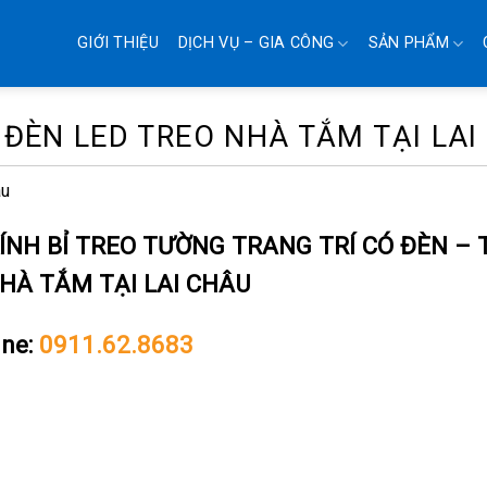
GIỚI THIỆU
DỊCH VỤ – GIA CÔNG
SẢN PHẨM
 ĐÈN LED TREO NHÀ TẮM TẠI LAI
âu
ÍNH BỈ TREO TƯỜNG TRANG TRÍ CÓ ĐÈN – 
HÀ TẮM TẠI LAI CHÂU
ine:
0911.62.8683