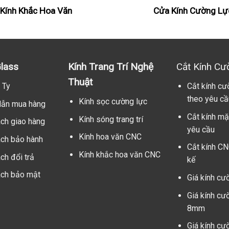
Kính Khắc Hoa Văn
Cửa Kính Cường Lự
lass
Kính Trang Trí Nghệ
Cắt Kính Cư
Thuật
 Ty
Cắt kính cư
theo yêu cầ
Kính sọc cường lực
ẫn mua hàng
Cắt kính mặ
Kính sóng trang trí
ách giao hàng
yêu cầu
Kính hoa văn CNC
ách bảo hành
Cắt kính CN
Kính khắc hoa văn CNC
ch đổi trả
kế
ách bảo mật
Giá kính cư
Giá kính cư
8mm
Giá kính cư