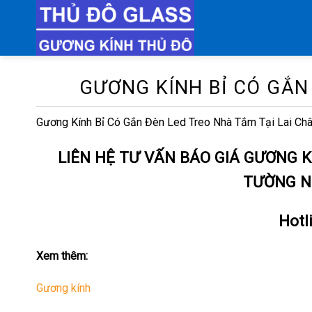
Chuyển
đến
nội
dung
GƯƠNG KÍNH BỈ CÓ GẮN
Gương Kính Bỉ Có Gắn Đèn Led Treo Nhà Tắm Tại Lai Ch
LIÊN HỆ TƯ VẤN BÁO GIÁ GƯƠNG K
TƯỜNG N
Hotl
Xem thêm:
Gương kính