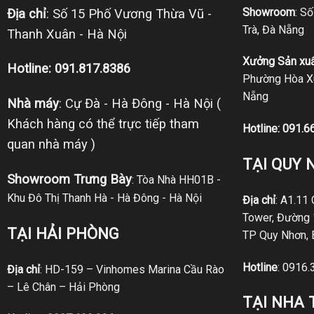
Showroom
: S
Địa chỉ
: Số 15 Phố Vương Thừa Vũ -
Trà, Đà Nẵng
Thanh Xuân - Hà Nội
Xưởng Sản xuấ
Hotline: 091.817.8386
Phường Hòa Xu
Nẵng
Nhà máy
: Cự Đà - Hà Đông - Hà Nội (
Khách hàng có thể trực tiếp tham
Hotline:
091.6
quan nhà máy )
TẠI QUY 
Showroom Trưng Bày
: Tòa Nhà HH01B -
Khu Đô Thị Thanh Hà - Hà Đông - Hà Nội
Địa chỉ
: A1.11
Tower, Đường 
TẠI HẢI PHÒNG
TP Quy Nhơn, 
Hotline
:
0916.
Địa chỉ
: HD-159 – Vinhomes Marina Cầu Rào
– Lê Chân – Hải Phòng
TẠI NHA