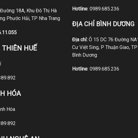
Hotline
:
0989.685.236
 Đường 18A, Khu Đô Thị Hà
ng Phước Hải, TP Nha Trang
ĐỊA CHỈ BÌNH DƯƠNG
6.11.055
Địa chỉ:
Ô 15 DC 76 Đường NA1
 THIÊN HUẾ
Cư Việt Sing, P Thuận Giao, TP
Bình Dương
ế
Hotline
:
0989.685.236
389.892
NH HÓA
nh Hóa
389.892