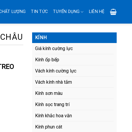
CHẤT LƯỢNG
TIN TỨC
TUYỂN DỤNG
LIÊN HỆ
 CHÂU
KÍNH
Giá kính cường lực
Kính ốp bếp
TREO
Vách kính cường lực
Vách kính nhà tắm
Kính sơn màu
Kính sọc trang trí
Kính khắc hoa văn
Kính phun cát