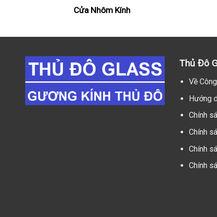
Cửa Nhôm Kính
Thủ Đô G
Về Công
Hướng d
Chính s
Chính s
Chính sá
Chính s