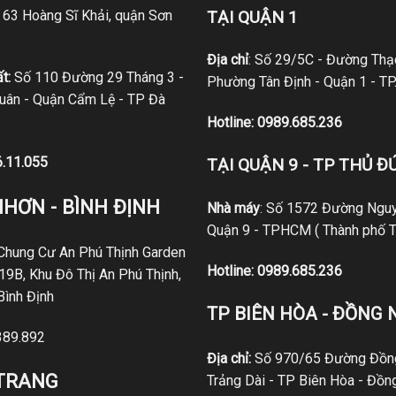
ố 63 Hoàng Sĩ Khải, quận Sơn
TẠI QUẬN 1
Địa chỉ
: Số 29/5C - Đường Thạc
t:
Số 110 Đường 29 Tháng 3 -
Phường Tân Định - Quận 1 - T
ân - Quận Cẩm Lệ - TP Đà
Hotline:
0989.685.236
6.11.055
TẠI QUẬN 9 - TP THỦ Đ
NHƠN - BÌNH ĐỊNH
Nhà máy
: Số 1572 Đường Nguy
Quận 9 - TPHCM ( Thành phố T
 Chung Cư An Phú Thịnh Garden
Hotline:
0989.685.236
19B, Khu Đô Thị An Phú Thịnh,
Bình Định
TP BIÊN HÒA - ĐỒNG 
389.892
Địa chỉ:
Số 970/65 Đường Đồng
 TRANG
Trảng Dài - TP Biên Hòa - Đồn