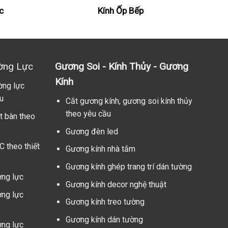
c
Kính Ốp Bếp
ờng Lực
Gương Soi - Kính Thủy - Gương
Kính
ờng lực
u
Cắt gương kính, gương soi kính thủy
theo yêu cầu
t bàn theo
Gương đèn led
C theo thiết
Gương kính nhà tắm
Gương kính ghép trang trí dán tường
ờng lực
Gương kính decor nghệ thuật
ờng lực
Gương kính treo tường
Gương kính dán tường
ờng lực