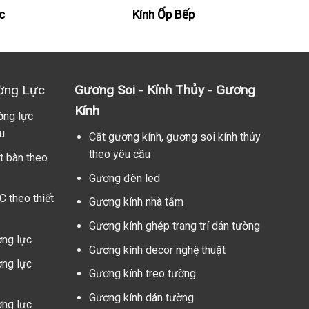
c
Kính Ốp Bếp
ờng Lực
Gương Soi - Kính Thủy - Gương
Kính
ờng lực
u
Cắt gương kính, gương soi kính thủy
theo yêu cầu
t bàn theo
Gương đèn led
C theo thiết
Gương kính nhà tắm
Gương kính ghép trang trí dán tường
ờng lực
Gương kính decor nghệ thuật
ờng lực
Gương kính treo tường
Gương kính dán tường
ờng lực