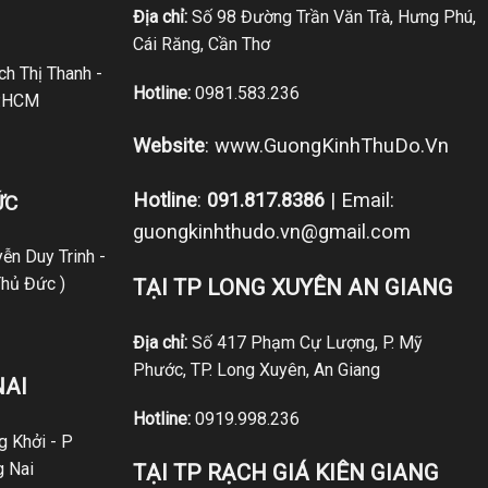
Địa chỉ:
Số 98 Đường Trần Văn Trà, Hưng Phú,
Cái Răng, Cần Thơ
h Thị Thanh -
Hotline:
0981.583.236
P.HCM
Website
:
www.GuongKinhThuDo.Vn
Hotline
:
091.817.8386
| Email:
ỨC
guongkinhthudo.vn@gmail.com
ễn Duy Trinh -
hủ Đức )
TẠI TP LONG XUYÊN AN GIANG
Địa chỉ:
Số 417 Phạm Cự Lượng, P. Mỹ
Phước, TP. Long Xuyên, An Giang
NAI
Hotline:
0919.998.236
 Khởi - P
g Nai
TẠI TP RẠCH GIÁ KIÊN GIANG