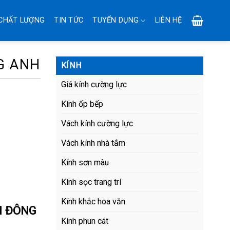
CHẤT LƯỢNG
TIN TỨC
TUYỂN DỤNG
LIÊN HỆ
G ANH
KÍNH
Giá kính cường lực
Kính ốp bếp
Vách kính cường lực
Vách kính nhà tắm
Kính sơn màu
Kính sọc trang trí
Kính khắc hoa văn
I ĐÔNG
Kính phun cát