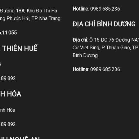
Hotline
:
0989.685.236
 Đường 18A, Khu Đô Thị Hà
ng Phước Hải, TP Nha Trang
ĐỊA CHỈ BÌNH DƯƠNG
6.11.055
Địa chỉ:
Ô 15 DC 76 Đường NA1
 THIÊN HUẾ
Cư Việt Sing, P Thuận Giao, TP
Bình Dương
ế
Hotline
:
0989.685.236
389.892
NH HÓA
nh Hóa
389.892