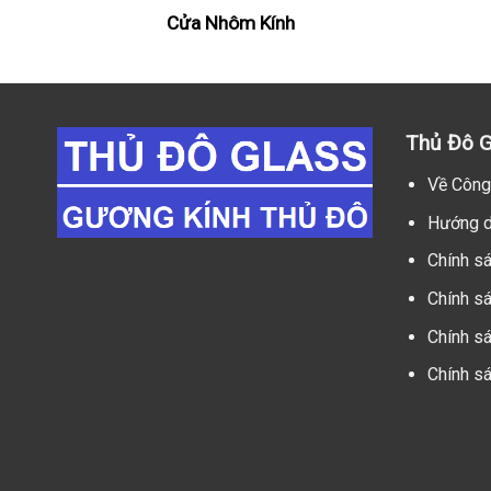
Cửa Nhôm Kính
Thủ Đô G
Về Công
Hướng d
Chính s
Chính s
Chính sá
Chính s