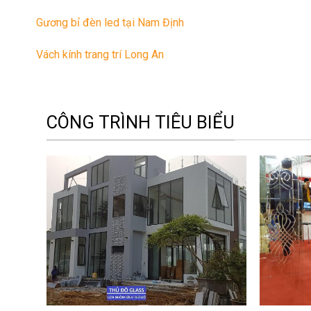
Gương bỉ đèn led tại Nam Định
Vách kính trang trí Long An
CÔNG TRÌNH TIÊU BIỂU