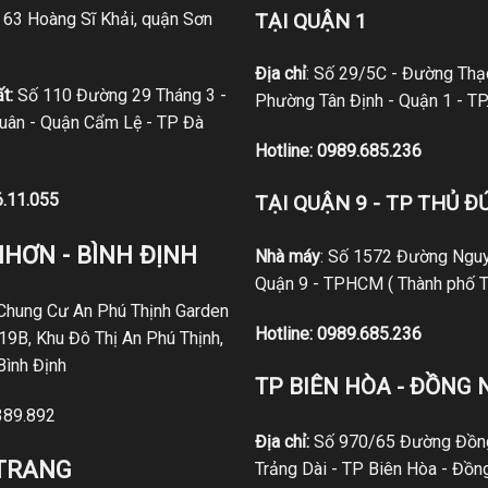
ố 63 Hoàng Sĩ Khải, quận Sơn
TẠI QUẬN 1
Địa chỉ
: Số 29/5C - Đường Thạc
t:
Số 110 Đường 29 Tháng 3 -
Phường Tân Định - Quận 1 - T
ân - Quận Cẩm Lệ - TP Đà
Hotline:
0989.685.236
6.11.055
TẠI QUẬN 9 - TP THỦ Đ
NHƠN - BÌNH ĐỊNH
Nhà máy
: Số 1572 Đường Nguy
Quận 9 - TPHCM ( Thành phố T
 Chung Cư An Phú Thịnh Garden
Hotline:
0989.685.236
19B, Khu Đô Thị An Phú Thịnh,
Bình Định
TP BIÊN HÒA - ĐỒNG 
389.892
Địa chỉ:
Số 970/65 Đường Đồng
 TRANG
Trảng Dài - TP Biên Hòa - Đồn