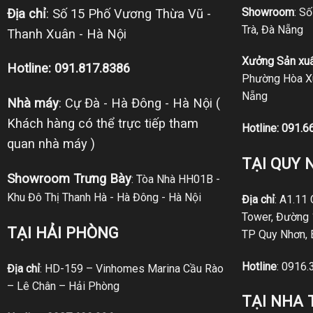
Showroom
: S
Địa chỉ
: Số 15 Phố Vương Thừa Vũ -
Trà, Đà Nẵng
Thanh Xuân - Hà Nội
Xưởng Sản xuấ
Hotline: 091.817.8386
Phường Hòa Xu
Nẵng
Nhà máy
: Cự Đà - Hà Đông - Hà Nội (
Khách hàng có thể trực tiếp tham
Hotline:
091.6
quan nhà máy )
TẠI QUY 
Showroom Trưng Bày
: Tòa Nhà HH01B -
Khu Đô Thị Thanh Hà - Hà Đông - Hà Nội
Địa chỉ
: A1.11
Tower, Đường 
TẠI HẢI PHÒNG
TP Quy Nhơn, 
Hotline
:
0916.
Địa chỉ
: HD-159 – Vinhomes Marina Cầu Rào
– Lê Chân – Hải Phòng
TẠI NHA