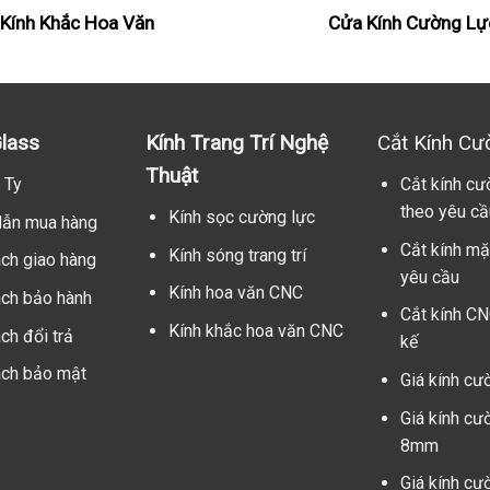
Kính Khắc Hoa Văn
Cửa Kính Cường Lự
lass
Kính Trang Trí Nghệ
Cắt Kính Cư
Thuật
 Ty
Cắt kính cư
theo yêu cầ
Kính sọc cường lực
ẫn mua hàng
Cắt kính mặ
Kính sóng trang trí
ách giao hàng
yêu cầu
Kính hoa văn CNC
ách bảo hành
Cắt kính CN
Kính khắc hoa văn CNC
ch đổi trả
kế
ách bảo mật
Giá kính cư
Giá kính cư
8mm
Giá kính cư