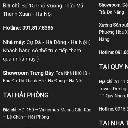
Showroom
: S
Địa chỉ
: Số 15 Phố Vương Thừa Vũ -
Trà, Đà Nẵng
Thanh Xuân - Hà Nội
Xưởng Sản xuấ
Hotline: 091.817.8386
Phường Hòa Xu
Nẵng
Nhà máy
: Cự Đà - Hà Đông - Hà Nội (
Khách hàng có thể trực tiếp tham
Hotline:
091.6
quan nhà máy )
TẠI QUY 
Showroom Trưng Bày
: Tòa Nhà HH01B -
Khu Đô Thị Thanh Hà - Hà Đông - Hà Nội
Địa chỉ
: A1.11
Tower, Đường 
TẠI HẢI PHÒNG
TP Quy Nhơn, 
Hotline
:
0916.
Địa chỉ
: HD-159 – Vinhomes Marina Cầu Rào
– Lê Chân – Hải Phòng
TẠI NHA