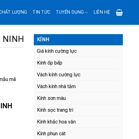
CHẤT LƯỢNG
TIN TỨC
TUYỂN DỤNG
LIÊN HỆ
 NINH
KÍNH
Giá kính cường lực
Kính ốp bếp
Vách kính cường lực
u mẫu mã
Vách kính nhà tắm
Kính sơn màu
NINH
Kính sọc trang trí
Kính khắc hoa văn
Kính phun cát