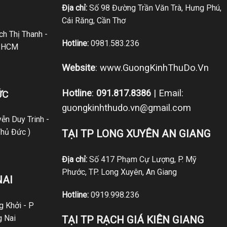
Địa chỉ:
Số 98 Đường Trần Văn Trà, Hưng Phú,
Cái Răng, Cần Thơ
h Thị Thanh -
Hotline:
0981.583.236
P.HCM
Website
:
www.GuongKinhThuDo.Vn
Hotline
:
091.817.8386
| Email:
ỨC
guongkinhthudo.vn@gmail.com
ễn Duy Trinh -
hủ Đức )
TẠI TP LONG XUYÊN AN GIANG
Địa chỉ:
Số 417 Phạm Cự Lượng, P. Mỹ
Phước, TP. Long Xuyên, An Giang
NAI
Hotline:
0919.998.236
 Khởi - P
g Nai
TẠI TP RẠCH GIÁ KIÊN GIANG