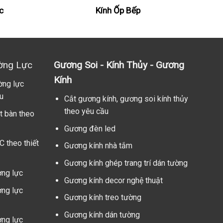
c
Kính Ốp Bếp
ờng Lực
Gương Soi - Kính Thủy - Gương
Kính
ờng lực
u
Cắt gương kính, gương soi kính thủy
theo yêu cầu
t bàn theo
Gương đèn led
C theo thiết
Gương kính nhà tắm
Gương kính ghép trang trí dán tường
ờng lực
Gương kính decor nghệ thuật
ờng lực
Gương kính treo tường
Gương kính dán tường
ờng lực