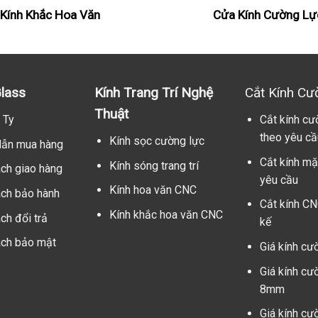
Kính Khắc Hoa Văn
Cửa Kính Cường Lự
lass
Kính Trang Trí Nghệ
Cắt Kính Cư
Thuật
 Ty
Cắt kính cư
theo yêu cầ
Kính sọc cường lực
ẫn mua hàng
Cắt kính mặ
Kính sóng trang trí
ách giao hàng
yêu cầu
Kính hoa văn CNC
ách bảo hành
Cắt kính CN
Kính khắc hoa văn CNC
ch đổi trả
kế
ách bảo mật
Giá kính cư
Giá kính cư
8mm
Giá kính cư