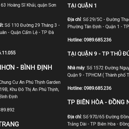
ố 63 Hoàng Sĩ Khải, quận Sơn
TẠI QUẬN 1
Địa chỉ
: Số 29/5C - Đường Thạc
t:
Số 110 Đường 29 Tháng 3 -
Phường Tân Định - Quận 1 - T
ân - Quận Cẩm Lệ - TP Đà
Hotline:
0989.685.236
6.11.055
TẠI QUẬN 9 - TP THỦ Đ
NHƠN - BÌNH ĐỊNH
Nhà máy
: Số 1572 Đường Nguy
Quận 9 - TPHCM ( Thành phố T
 Chung Cư An Phú Thịnh Garden
Hotline:
0989.685.236
19B, Khu Đô Thị An Phú Thịnh,
Bình Định
TP BIÊN HÒA - ĐỒNG 
389.892
Địa chỉ:
Số 970/65 Đường Đồng
 TRANG
Trảng Dài - TP Biên Hòa - Đồn