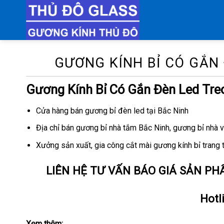
Chuyển
đến
nội
dung
GƯƠNG KÍNH BỈ CÓ GẮN 
Gương Kính Bỉ Có Gắn Đèn Led Tre
Cửa hàng bán gương bỉ đèn led tại Bắc Ninh
Địa chỉ bán gương bỉ nhà tắm Bắc Ninh, gương bỉ nhà v
Xưởng sản xuất, gia công cắt mài gương kính bỉ trang tr
LIÊN HỆ TƯ VẤN BÁO GIÁ SẢN PH
Hotl
Xem thêm: