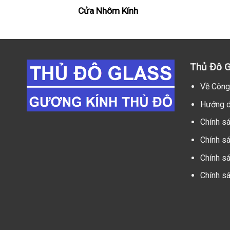
Cửa Nhôm Kính
Thủ Đô G
Về Công
Hướng d
Chính s
Chính s
Chính sá
Chính s