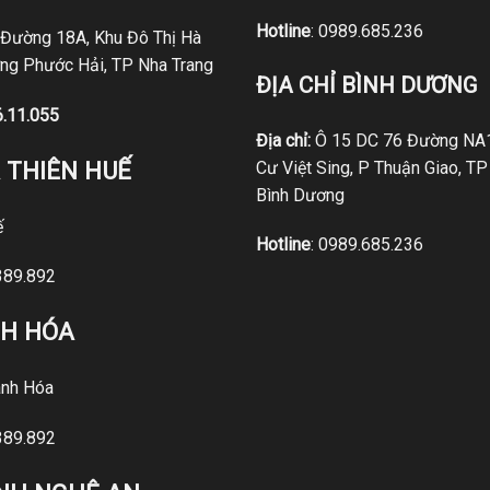
Hotline
:
0989.685.236
 Đường 18A, Khu Đô Thị Hà
ng Phước Hải, TP Nha Trang
ĐỊA CHỈ BÌNH DƯƠNG
6.11.055
Địa chỉ:
Ô 15 DC 76 Đường NA1
 THIÊN HUẾ
Cư Việt Sing, P Thuận Giao, TP
Bình Dương
ế
Hotline
:
0989.685.236
389.892
NH HÓA
nh Hóa
389.892