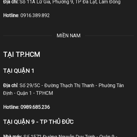
Địa chỉ:
Số 11A Lữ Gia, Phường 9, TP Đà Lạt, Lâm Đồng
Hotline
:
0916.389.892
MIỀN NAM
TẠI TP.HCM
TẠI QUẬN 1
Địa chỉ
: Số 29/5C - Đường Thạch Thị Thanh - Phường Tân
Định - Quận 1 - TP.HCM
Hotline:
0989.685.236
TẠI QUẬN 9 - TP THỦ ĐỨC
Nhà máy
: Số 1572 Đường Nguyễn Duy Trinh - Quận 9 -