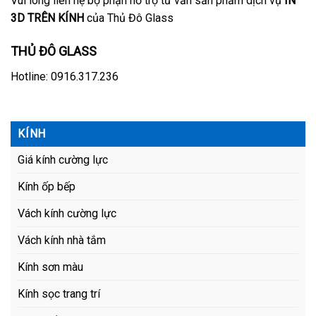
Vui lòng liên hệ bộ phận hỗ trợ tư vẩn sản phẩm dịch vụ
IN
3D TRÊN KÍNH
của Thủ Đô Glass
THỦ ĐÔ GLASS
Hotline: 0916.317.236
KÍNH
Giá kính cường lực
Kính ốp bếp
Vách kính cường lực
Vách kính nhà tắm
Kính sơn màu
Kính sọc trang trí