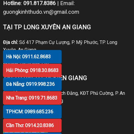
Hotline
:
091.817.8386
| Email:
guongkinhthudo.vn@gmail.com
TẠI TP LONG XUYÊN AN GIANG
Địa chỉ:
Số 417 Phạm Cự Lượng, P. Mỹ Phước, TP. Long
Xuyên, An Giang
Hà Nội: 0911.62.8683
Hotline:
0919.998.236
Hải Phòng: 0918.30.8683
TẠI TP RẠCH GIÁ KIÊN GIANG
Đà Nẵng: 0919.998.236
Địa chỉ:
P30 Căn 07 Trần Bạch Đằng, KĐT Phú Cường, P. An
Nha Trang: 0919.71.8683
Hòa, TP. Rạch Giá, Kiên Giang
TPHCM: 0989.685.236
Hotline:
0919.998.236
Cần Thơ: 0914.20.8386