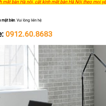
h mặt bàn Hà nội, cắt kính mặt bàn Hà Nội theo mọi y
h mặt bàn
. Vui lòng liên hệ:
e:
0912.60.8683