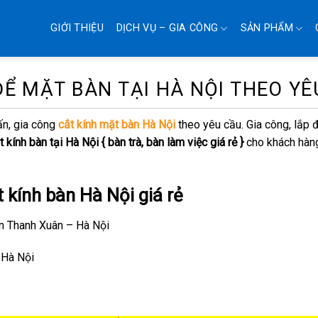
GIỚI THIỆU
DỊCH VỤ – GIA CÔNG
SẢN PHẨM
ĐỂ MẶT BÀN TẠI HÀ NỘI THEO YÊ
ấn, gia công
cắt kính mặt bàn Hà Nội
theo yêu cầu. Gia công, lắp đ
t kính bàn tại Hà Nội { bàn trà, bàn làm việc giá rẻ }
cho khách hàng
ắt kính bàn Hà Nội giá rẻ
n Thanh Xuân – Hà Nội
 Hà Nội