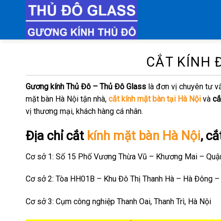
Chuyển
đến
nội
dung
CẮT KÍNH 
Gương kính Thủ Đô – Thủ Đô Glass
là đơn vị chuyên tư v
mặt bàn Hà Nội tận nhà,
cắt kính mặt bàn tại Hà Nội
và
cắ
vị thương mại, khách hàng cá nhân.
Địa chỉ cắt
kính mặt bàn Hà Nội
, c
Cơ sở 1: Số 15 Phố Vương Thừa Vũ – Khương Mai – Quậ
Cơ sở 2: Tòa HH01B – Khu Đô Thị Thanh Hà – Hà Đông –
Cơ sở 3: Cụm công nghiệp Thanh Oai, Thanh Trì, Hà Nội