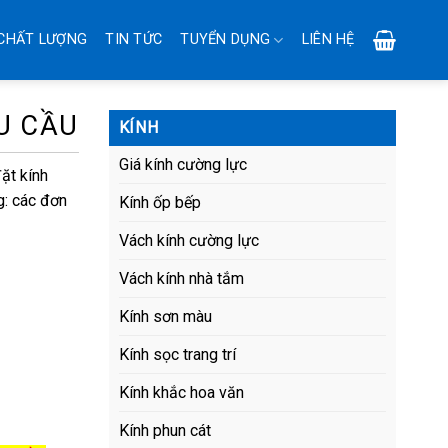
CHẤT LƯỢNG
TIN TỨC
TUYỂN DỤNG
LIÊN HỆ
U CẦU
KÍNH
Giá kính cường lực
ặt kính
: các đơn
Kính ốp bếp
Vách kính cường lực
Vách kính nhà tắm
Kính sơn màu
Kính sọc trang trí
Kính khắc hoa văn
Kính phun cát