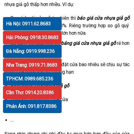
nhựa giả gỗ thấp hơn nhiều. Ví dụ:
So sánh với cửa gỗ tự nhiên thì
báo giá cửa nhựa giả gỗ
Hà Nội: 0911.62.8683
rẻ hơn khoảng 50% – 70%. Riêng trường hợp so gỗ quý
thì sự chênh lệch sẽ còn lớn hơn nữa.
Hải Phòng: 0918.30.8683
So sánh với cửa kính thì
bảng giá cửa nhựa giả gỗ
rẻ hơn
khoảng 20%– 40%
Đà Nẵng: 0919.998.236
Tuy nhiên bạn lưu ý giá lắp đặt cửa bao nhiêu sẽ chịu sự tác
Nha Trang: 0919.71.8683
động của nhiều yếu tố. Chẳng hạn:
TPHCM: 0989.685.236
Kích thước cửa nhựa giả gỗ
Cần Thơ: 0914.20.8386
Thiết kế, nguồn gốc của cửa
Phản Ánh: 091.817.8386
Địa chỉ lắp đặt
…
Song nhìn chung chi phí đầu tư mua bán ban đầu của cửa