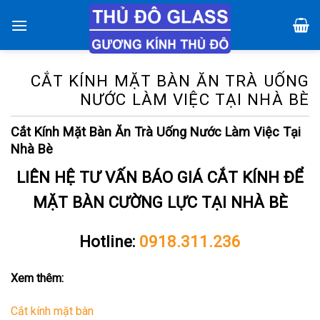
Chuyển
đến
nội
dung
CẮT KÍNH MẶT BÀN ĂN TRÀ UỐNG
NƯỚC LÀM VIỆC TẠI NHÀ BÈ
Cắt Kính Mặt Bàn Ăn Trà Uống Nước Làm Việc Tại
Nhà Bè
LIÊN HỆ TƯ VẤN BÁO GIÁ CẮT KÍNH ĐỂ
MẶT BÀN CƯỜNG LỰC TẠI NHÀ BÈ
Hotline:
0918.311.236
Xem thêm:
Cắt kính mặt bàn