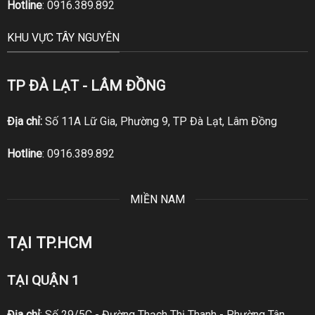
Hotline
:
0916.389.892
KHU VỰC TÂY NGUYÊN
TP ĐÀ LẠT - LÂM ĐỒNG
Địa chỉ:
Số 11A Lữ Gia, Phường 9, TP Đà Lạt, Lâm Đồng
Hotline
:
0916.389.892
MIỀN NAM
TẠI TP.HCM
TẠI QUẬN 1
Địa chỉ
: Số 29/5C - Đường Thạch Thị Thanh - Phường Tân