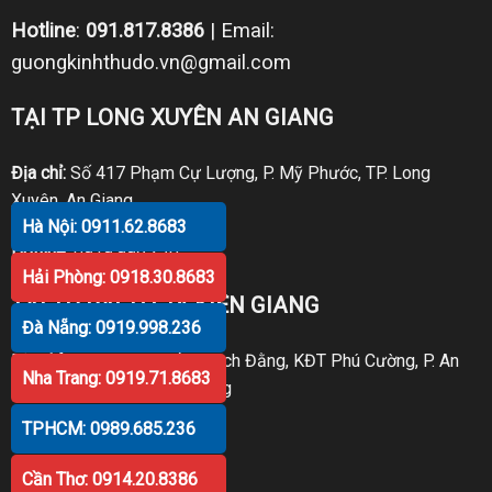
Hotline
:
091.817.8386
| Email:
guongkinhthudo.vn@gmail.com
TẠI TP LONG XUYÊN AN GIANG
Địa chỉ:
Số 417 Phạm Cự Lượng, P. Mỹ Phước, TP. Long
Xuyên, An Giang
Hà Nội: 0911.62.8683
Hotline:
0919.998.236
Hải Phòng: 0918.30.8683
TẠI TP RẠCH GIÁ KIÊN GIANG
Đà Nẵng: 0919.998.236
Địa chỉ:
P30 Căn 07 Trần Bạch Đằng, KĐT Phú Cường, P. An
Nha Trang: 0919.71.8683
Hòa, TP. Rạch Giá, Kiên Giang
TPHCM: 0989.685.236
Hotline:
0919.998.236
Cần Thơ: 0914.20.8386