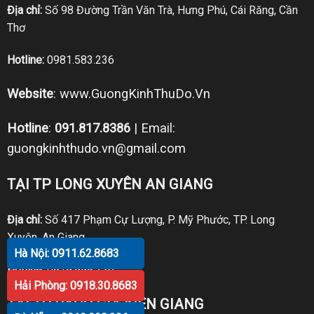
Địa chỉ:
Số 98 Đường Trần Văn Trà, Hưng Phú, Cái Răng, Cần
Thơ
Hotline:
0981.583.236
Website
:
www.GuongKinhThuDo.Vn
Hotline
:
091.817.8386
| Email:
guongkinhthudo.vn@gmail.com
TẠI TP LONG XUYÊN AN GIANG
Địa chỉ:
Số 417 Phạm Cự Lượng, P. Mỹ Phước, TP. Long
Xuyên, An Giang
Hà Nội: 0911.62.8683
Hotline:
0919.998.236
Hải Phòng: 0918.30.8683
TẠI TP RẠCH GIÁ KIÊN GIANG