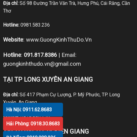
Địa chỉ:
Số 98 Đường Trần Văn Trà, Hưng Phú, Cái Răng, Cần
Thơ
Hotline:
0981.583.236
Website
:
www.GuongKinhThuDo.Vn
Hotline
:
091.817.8386
| Email:
guongkinhthudo.vn@gmail.com
TẠI TP LONG XUYÊN AN GIANG
Địa chỉ:
Số 417 Phạm Cự Lượng, P. Mỹ Phước, TP. Long
Xuyên, An Giang
Hà Nội: 0911.62.8683
Hotline:
0919.998.236
Hải Phòng: 0918.30.8683
TẠI TP RẠCH GIÁ KIÊN GIANG