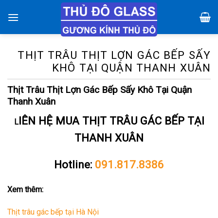
Chuyển
đến
nội
dung
THỊT TRÂU THỊT LỢN GÁC BẾP SẤY
KHÔ TẠI QUẬN THANH XUÂN
Thịt Trâu Thịt Lợn Gác Bếp Sấy Khô Tại Quận
Thanh Xuân
IÊN HỆ MUA THỊT TRÂU GÁC BẾP TẠI
L
THANH XUÂN
Hotline:
091.817.8386
Xem thêm:
Thịt trâu gác bếp tại Hà Nội