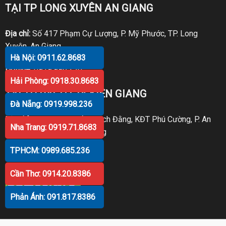
TẠI TP LONG XUYÊN AN GIANG
Địa chỉ:
Số 417 Phạm Cự Lượng, P. Mỹ Phước, TP. Long
Xuyên, An Giang
Hà Nội: 0911.62.8683
Hotline:
0919.998.236
Hải Phòng: 0918.30.8683
TẠI TP RẠCH GIÁ KIÊN GIANG
Đà Nẵng: 0919.998.236
Địa chỉ:
P30 Căn 07 Trần Bạch Đằng, KĐT Phú Cường, P. An
Nha Trang: 0919.71.8683
Hòa, TP. Rạch Giá, Kiên Giang
TPHCM: 0989.685.236
Hotline:
0919.998.236
Cần Thơ: 0914.20.8386
Phản Ánh: 091.817.8386