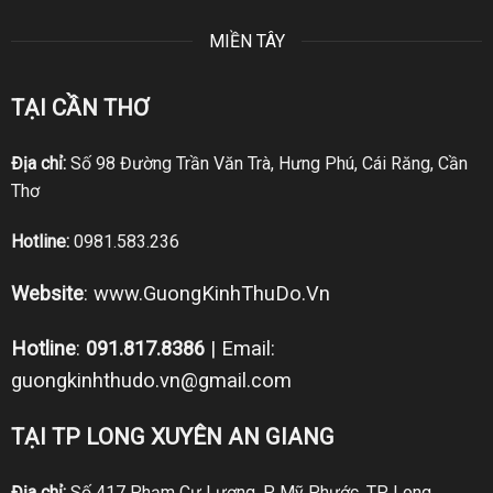
MIỀN TÂY
TẠI CẦN THƠ
Địa chỉ:
Số 98 Đường Trần Văn Trà, Hưng Phú, Cái Răng, Cần
Thơ
Hotline:
0981.583.236
Website
:
www.GuongKinhThuDo.Vn
Hotline
:
091.817.8386
| Email:
guongkinhthudo.vn@gmail.com
TẠI TP LONG XUYÊN AN GIANG
Địa chỉ:
Số 417 Phạm Cự Lượng, P. Mỹ Phước, TP. Long