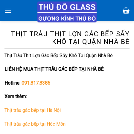
Chuyển
đến
nội
dung
THỊT TRÂU THỊT LỢN GÁC BẾP SẤY
KHÔ TẠI QUẬN NHÀ BÈ
Thịt Trâu Thịt Lợn Gác Bếp Sấy Khô Tại Quận Nhà Bè
LIÊN HỆ MUA THỊT TRÂU GÁC BẾP TẠI NHÀ BÈ
Hotline:
091.817.8386
Xem thêm:
Thịt trâu gác bếp tại Hà Nội
Thịt trâu gác bếp tại Hóc Môn