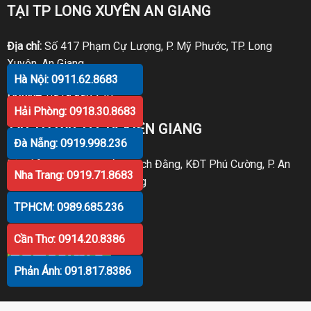
TẠI TP LONG XUYÊN AN GIANG
Địa chỉ:
Số 417 Phạm Cự Lượng, P. Mỹ Phước, TP. Long
Xuyên, An Giang
Hà Nội: 0911.62.8683
Hotline:
0919.998.236
Hải Phòng: 0918.30.8683
TẠI TP RẠCH GIÁ KIÊN GIANG
Đà Nẵng: 0919.998.236
Địa chỉ:
P30 Căn 07 Trần Bạch Đằng, KĐT Phú Cường, P. An
Nha Trang: 0919.71.8683
Hòa, TP. Rạch Giá, Kiên Giang
TPHCM: 0989.685.236
Hotline:
0919.998.236
Cần Thơ: 0914.20.8386
Phản Ánh: 091.817.8386