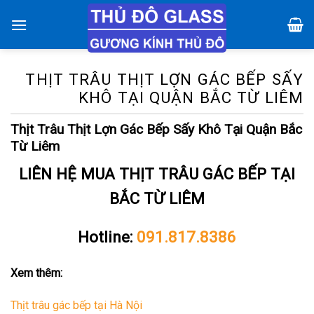
Chuyển
đến
nội
dung
THỊT TRÂU THỊT LỢN GÁC BẾP SẤY
KHÔ TẠI QUẬN BẮC TỪ LIÊM
Thịt Trâu Thịt Lợn Gác Bếp Sấy Khô Tại Quận Bắc
Từ Liêm
LIÊN HỆ MUA THỊT TRÂU GÁC BẾP TẠI
BẮC TỪ LIÊM
Hotline:
091.817.8386
Xem thêm:
Thịt trâu gác bếp tại Hà Nội