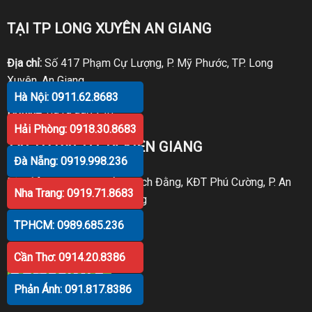
TẠI TP LONG XUYÊN AN GIANG
Địa chỉ:
Số 417 Phạm Cự Lượng, P. Mỹ Phước, TP. Long
Xuyên, An Giang
Hà Nội: 0911.62.8683
Hotline:
0919.998.236
Hải Phòng: 0918.30.8683
TẠI TP RẠCH GIÁ KIÊN GIANG
Đà Nẵng: 0919.998.236
Địa chỉ:
P30 Căn 07 Trần Bạch Đằng, KĐT Phú Cường, P. An
Nha Trang: 0919.71.8683
Hòa, TP. Rạch Giá, Kiên Giang
TPHCM: 0989.685.236
Hotline:
0919.998.236
Cần Thơ: 0914.20.8386
Phản Ánh: 091.817.8386