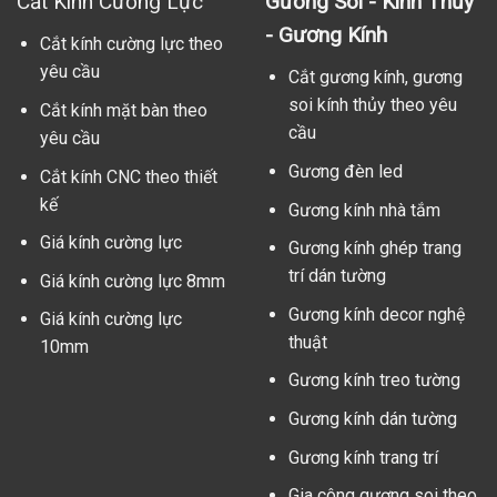
Cắt Kính Cường Lực
Gương Soi - Kính Thủy
- Gương Kính
Cắt kính cường lực theo
yêu cầu
Cắt gương kính, gương
soi kính thủy theo yêu
Cắt kính mặt bàn theo
cầu
yêu cầu
Gương đèn led
Cắt kính CNC theo thiết
kế
Gương kính nhà tắm
Giá kính cường lực
Gương kính ghép trang
trí dán tường
Giá kính cường lực 8mm
Gương kính decor nghệ
Giá kính cường lực
thuật
10mm
Gương kính treo tường
Gương kính dán tường
Gương kính trang trí
Gia công gương soi theo