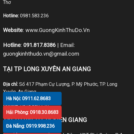
Thơ
Hotline:
0981.583.236
Website
:
www.GuongKinhThuDo.Vn
Hotline
:
091.817.8386
| Email:
guongkinhthudo.vn@gmail.com
TẠI TP LONG XUYÊN AN GIANG
Địa chỉ:
Số 417 Phạm Cự Lượng, P. Mỹ Phước, TP. Long
Xuyên, An Giang
Hà Nội: 0911.62.8683
Hotline:
0919.998.236
Hải Phòng: 0918.30.8683
TẠI TP RẠCH GIÁ KIÊN GIANG
Đà Nẵng: 0919.998.236