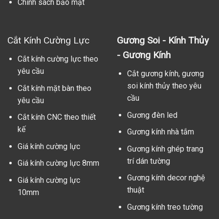
Chính sách bảo mật
Cắt Kính Cường Lực
Gương Soi - Kính Thủy
- Gương Kính
Cắt kính cường lực theo
yêu cầu
Cắt gương kính, gương
soi kính thủy theo yêu
Cắt kính mặt bàn theo
cầu
yêu cầu
Gương đèn led
Cắt kính CNC theo thiết
kế
Gương kính nhà tắm
Giá kính cường lực
Gương kính ghép trang
trí dán tường
Giá kính cường lực 8mm
Gương kính decor nghệ
Giá kính cường lực
thuật
10mm
Gương kính treo tường