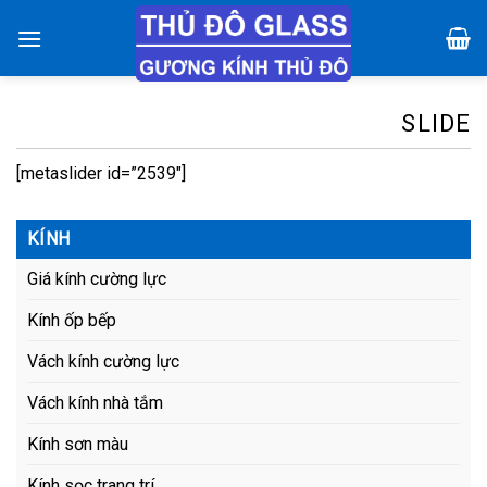
Chuyển
đến
nội
dung
SLIDE
[metaslider id=”2539″]
KÍNH
Giá kính cường lực
Kính ốp bếp
Vách kính cường lực
Vách kính nhà tắm
Kính sơn màu
Kính sọc trang trí