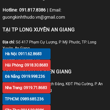
Hotline
:
091.817.8386
| Email:
guongkinhthudo.vn@gmail.com
TẠI TP LONG XUYÊN AN GIANG
Địa chỉ:
Số 417 Phạm Cự Lượng, P. Mỹ Phước, TP. Long
Xuyên, An Giang
Hà Nội: 0911.62.8683
Hotline:
0919.998.236
Hải Phòng: 0918.30.8683
TẠI TP RẠCH GIÁ KIÊN GIANG
Đà Nẵng: 0919.998.236
Địa chỉ:
P30 Căn 07 Trần Bạch Đằng, KĐT Phú Cường, P. An
Nha Trang: 0919.71.8683
Hòa, TP. Rạch Giá, Kiên Giang
TPHCM: 0989.685.236
Hotline:
0919.998.236