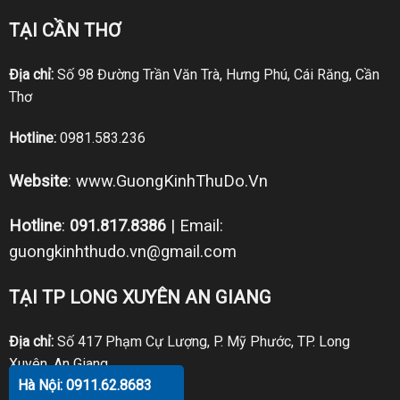
TẠI CẦN THƠ
Địa chỉ:
Số 98 Đường Trần Văn Trà, Hưng Phú, Cái Răng, Cần
Thơ
Hotline:
0981.583.236
Website
:
www.GuongKinhThuDo.Vn
Hotline
:
091.817.8386
| Email:
guongkinhthudo.vn@gmail.com
TẠI TP LONG XUYÊN AN GIANG
Địa chỉ:
Số 417 Phạm Cự Lượng, P. Mỹ Phước, TP. Long
Xuyên, An Giang
Hà Nội: 0911.62.8683