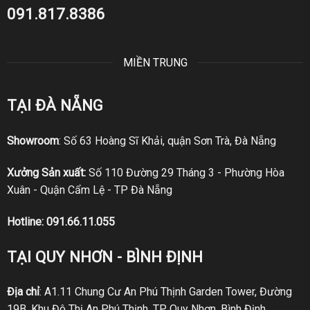
091.817.8386
MIỀN TRUNG
TẠI ĐÀ NẴNG
Showroom
: Số 63 Hoàng Sĩ Khải, quận Sơn Trà, Đà Nẵng
Xưởng Sản xuất:
Số 110 Đường 29 Tháng 3 - Phường Hòa
Xuân - Quận Cẩm Lệ - TP Đà Nẵng
Hotline:
091.66.11.055
TẠI QUY NHƠN - BÌNH ĐỊNH
Địa chỉ
: A1.11 Chung Cư An Phú Thịnh Garden Tower, Đường
19B, Khu Đô Thị An Phú Thịnh, TP Quy Nhơn, Bình Định