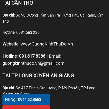
TẠI CẦN THƠ
Địa chỉ:
Số 98 Đường Trần Văn Trà, Hưng Phú, Cái Răng, Cần
Thơ
Hotline:
0981.583.236
Website
:
www.GuongKinhThuDo.Vn
Hotline
:
091.817.8386
| Email:
guongkinhthudo.vn@gmail.com
TẠI TP LONG XUYÊN AN GIANG
Địa chỉ:
Số 417 Phạm Cự Lượng, P. Mỹ Phước, TP. Long
Xuyên, An Giang
Hà Nội: 0911.62.8683
Hotline:
0919.998.236