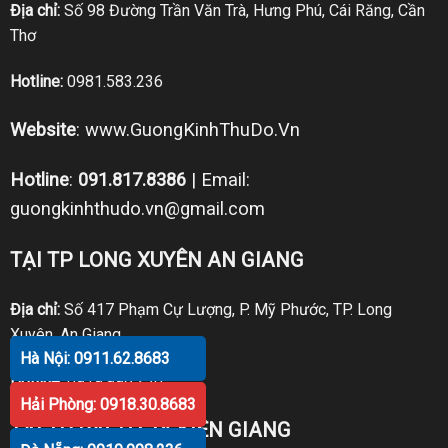
Địa chỉ:
Số 98 Đường Trần Văn Trà, Hưng Phú, Cái Răng, Cần
Thơ
Hotline:
0981.583.236
Website
:
www.GuongKinhThuDo.Vn
Hotline
:
091.817.8386
| Email:
guongkinhthudo.vn@gmail.com
TẠI TP LONG XUYÊN AN GIANG
Địa chỉ:
Số 417 Phạm Cự Lượng, P. Mỹ Phước, TP. Long
Xuyên, An Giang
Hà Nội: 0911.62.8683
Hotline:
0919.998.236
Hải Phòng: 0918.30.8683
TẠI TP RẠCH GIÁ KIÊN GIANG