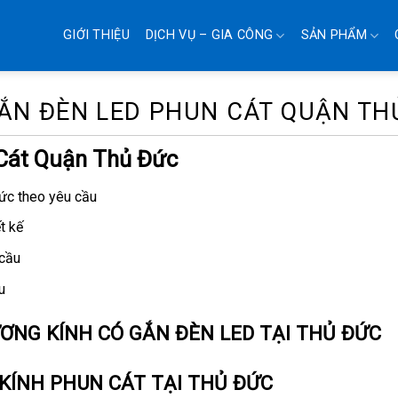
GIỚI THIỆU
DỊCH VỤ – GIA CÔNG
SẢN PHẨM
ẮN ĐÈN LED PHUN CÁT QUẬN TH
Cát Quận Thủ Đức
Đức theo yêu cầu
t kế
 cầu
u
ƯƠNG KÍNH CÓ GẮN ĐÈN LED TẠI THỦ ĐỨC
KÍNH PHUN CÁT TẠI THỦ ĐỨC