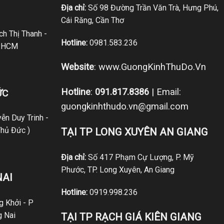
Địa chỉ:
Số 98 Đường Trần Văn Trà, Hưng Phú,
Cái Răng, Cần Thơ
h Thị Thanh -
Hotline:
0981.583.236
P.HCM
Website
:
www.GuongKinhThuDo.Vn
Hotline
:
091.817.8386
| Email:
ỨC
guongkinhthudo.vn@gmail.com
ễn Duy Trinh -
hủ Đức )
TẠI TP LONG XUYÊN AN GIANG
Địa chỉ:
Số 417 Phạm Cự Lượng, P. Mỹ
Phước, TP. Long Xuyên, An Giang
NAI
Hotline:
0919.998.236
 Khởi - P
g Nai
TẠI TP RẠCH GIÁ KIÊN GIANG