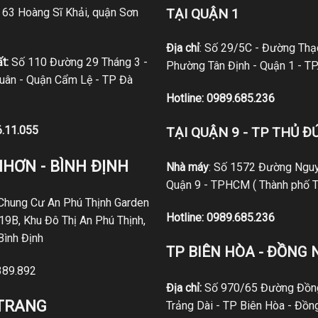
ố 63 Hoàng Sĩ Khải, quận Sơn
TẠI QUẬN 1
Địa chỉ
: Số 29/5C - Đường Thạc
t:
Số 110 Đường 29 Tháng 3 -
Phường Tân Định - Quận 1 - T
ân - Quận Cẩm Lệ - TP Đà
Hotline:
0989.685.236
6.11.055
TẠI QUẬN 9 - TP THỦ Đ
NHƠN - BÌNH ĐỊNH
Nhà máy
: Số 1572 Đường Nguy
Quận 9 - TPHCM ( Thành phố T
 Chung Cư An Phú Thịnh Garden
Hotline:
0989.685.236
19B, Khu Đô Thị An Phú Thịnh,
Bình Định
TP BIÊN HÒA - ĐỒNG 
389.892
Địa chỉ:
Số 970/65 Đường Đồng
 TRANG
Trảng Dài - TP Biên Hòa - Đồn