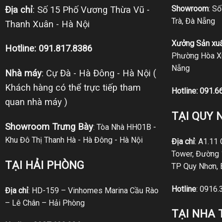
Showroom
: S
Địa chỉ
: Số 15 Phố Vương Thừa Vũ -
Trà, Đà Nẵng
Thanh Xuân - Hà Nội
Xưởng Sản xuấ
Hotline: 091.817.8386
Phường Hòa Xu
Nẵng
Nhà máy
: Cự Đà - Hà Đông - Hà Nội (
Khách hàng có thể trực tiếp tham
Hotline:
091.6
quan nhà máy )
TẠI QUY 
Showroom Trưng Bày
: Tòa Nhà HH01B -
Khu Đô Thị Thanh Hà - Hà Đông - Hà Nội
Địa chỉ
: A1.11
Tower, Đường 
TẠI HẢI PHÒNG
TP Quy Nhơn, 
Hotline
:
0916.
Địa chỉ
: HD-159 – Vinhomes Marina Cầu Rào
– Lê Chân – Hải Phòng
TẠI NHA