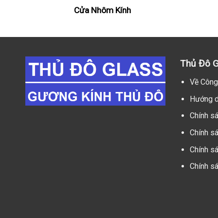
Cửa Nhôm Kính
Thủ Đô G
Về Công
Hướng d
Chính s
Chính s
Chính sá
Chính s