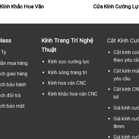
Kính Khắc Hoa Văn
Cửa Kính Cường Lự
lass
Kính Trang Trí Nghệ
Cắt Kính Cư
Thuật
 Ty
Cắt kính cư
theo yêu cầ
Kính sọc cường lực
ẫn mua hàng
Cắt kính mặ
Kính sóng trang trí
ách giao hàng
yêu cầu
Kính hoa văn CNC
ách bảo hành
Cắt kính CN
Kính khắc hoa văn CNC
ch đổi trả
kế
ách bảo mật
Giá kính cư
Giá kính cư
8mm
Giá kính cư