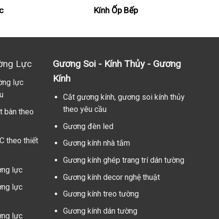
c
Kính Ốp Bếp
ờng Lực
Gương Soi - Kính Thủy - Gương
Kính
ờng lực
u
Cắt gương kính, gương soi kính thủy
theo yêu cầu
t bàn theo
Gương đèn led
C theo thiết
Gương kính nhà tắm
Gương kính ghép trang trí dán tường
ờng lực
Gương kính decor nghệ thuật
ờng lực
Gương kính treo tường
Gương kính dán tường
ờng lực