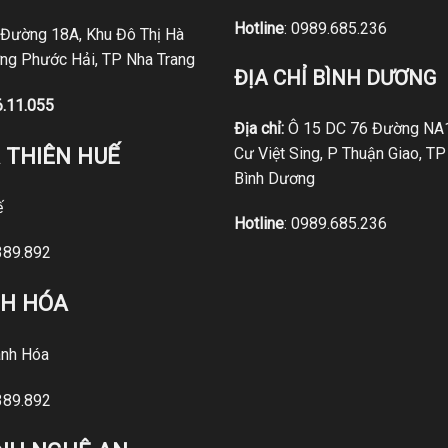
Hotline
:
0989.685.236
 Đường 18A, Khu Đô Thị Hà
ng Phước Hải, TP Nha Trang
ĐỊA CHỈ BÌNH DƯƠNG
6.11.055
Địa chỉ:
Ô 15 DC 76 Đường NA1
 THIÊN HUẾ
Cư Việt Sing, P Thuận Giao, TP
Bình Dương
ế
Hotline
:
0989.685.236
389.892
NH HÓA
nh Hóa
389.892