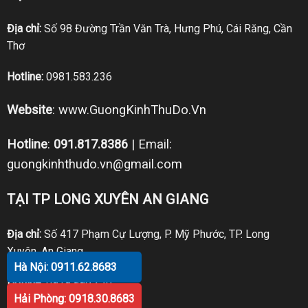
Địa chỉ:
Số 98 Đường Trần Văn Trà, Hưng Phú, Cái Răng, Cần
Thơ
Hotline:
0981.583.236
Website
:
www.GuongKinhThuDo.Vn
Hotline
:
091.817.8386
| Email:
guongkinhthudo.vn@gmail.com
TẠI TP LONG XUYÊN AN GIANG
Địa chỉ:
Số 417 Phạm Cự Lượng, P. Mỹ Phước, TP. Long
Xuyên, An Giang
Hà Nội: 0911.62.8683
Hotline:
0919.998.236
Hải Phòng: 0918.30.8683