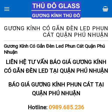
Chuyển
đến
nội
dung
GƯƠNG KÍNH CÓ GẮN ĐÈN LED PHUN
CÁT QUẬN PHÚ NHUẬN
Gương Kính Có Gắn Đèn Led Phun Cát Quận Phú
Nhuận
LIÊN HỆ TƯ VẤN BÁO GIÁ GƯƠNG KÍNH
CÓ GẮN ĐÈN LED TẠI QUẬN PHÚ NHUẬN
BÁO GIÁ GƯƠNG KÍNH PHUN CÁT TẠI
QUẬN PHÚ NHUẬN
Hotline:
0989.685.236