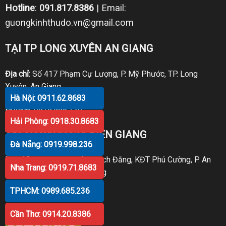
Hotline
:
091.817.8386
| Email:
guongkinhthudo.vn@gmail.com
TẠI TP LONG XUYÊN AN GIANG
Địa chỉ:
Số 417 Phạm Cự Lượng, P. Mỹ Phước, TP. Long
Xuyên, An Giang
Hà Nội: 0911.62.8683
Hotline:
0919.998.236
Hải Phòng: 0918.30.8683
TẠI TP RẠCH GIÁ KIÊN GIANG
Đà Nẵng: 0919.998.236
Địa chỉ:
P30 Căn 07 Trần Bạch Đằng, KĐT Phú Cường, P. An
Nha Trang: 0919.71.8683
Hòa, TP. Rạch Giá, Kiên Giang
TPHCM: 0989.685.236
Hotline:
0919.998.236
Cần Thơ: 0914.20.8386