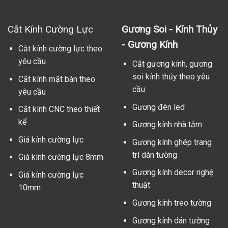
Cắt Kính Cường Lực
Gương Soi - Kính Thủy
- Gương Kính
Cắt kính cường lực theo
yêu cầu
Cắt gương kính, gương
soi kính thủy theo yêu
Cắt kính mặt bàn theo
cầu
yêu cầu
Gương đèn led
Cắt kính CNC theo thiết
kế
Gương kính nhà tắm
Giá kính cường lực
Gương kính ghép trang
trí dán tường
Giá kính cường lực 8mm
Gương kính decor nghệ
Giá kính cường lực
thuật
10mm
Gương kính treo tường
Gương kính dán tường