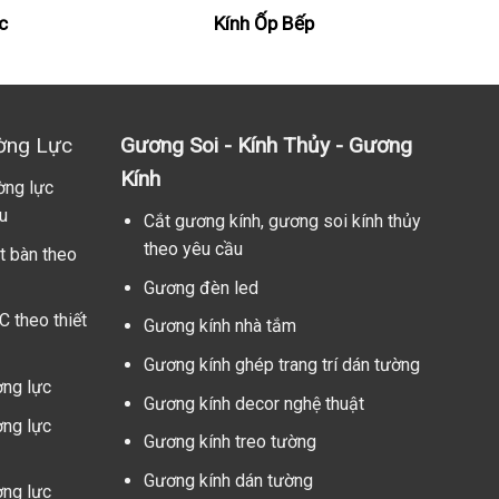
c
Kính Ốp Bếp
ờng Lực
Gương Soi - Kính Thủy - Gương
Kính
ờng lực
u
Cắt gương kính, gương soi kính thủy
theo yêu cầu
t bàn theo
Gương đèn led
C theo thiết
Gương kính nhà tắm
Gương kính ghép trang trí dán tường
ờng lực
Gương kính decor nghệ thuật
ờng lực
Gương kính treo tường
Gương kính dán tường
ờng lực