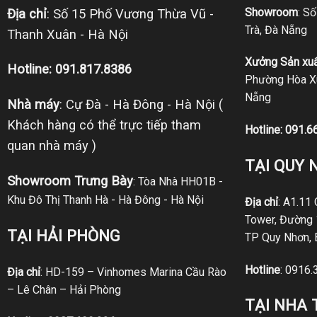
Showroom
: S
Địa chỉ
: Số 15 Phố Vương Thừa Vũ -
Trà, Đà Nẵng
Thanh Xuân - Hà Nội
Xưởng Sản xuấ
Hotline: 091.817.8386
Phường Hòa Xu
Nẵng
Nhà máy
: Cự Đà - Hà Đông - Hà Nội (
Khách hàng có thể trực tiếp tham
Hotline:
091.6
quan nhà máy )
TẠI QUY 
Showroom Trưng Bày
: Tòa Nhà HH01B -
Khu Đô Thị Thanh Hà - Hà Đông - Hà Nội
Địa chỉ
: A1.11
Tower, Đường 
TẠI HẢI PHÒNG
TP Quy Nhơn, 
Hotline
:
0916.
Địa chỉ
: HD-159 – Vinhomes Marina Cầu Rào
– Lê Chân – Hải Phòng
TẠI NHA