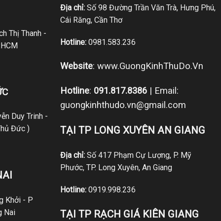
Địa chỉ:
Số 98 Đường Trần Văn Trà, Hưng Phú,
Cái Răng, Cần Thơ
h Thị Thanh -
Hotline:
0981.583.236
P.HCM
Website
:
www.GuongKinhThuDo.Vn
Hotline
:
091.817.8386
| Email:
ỨC
guongkinhthudo.vn@gmail.com
ễn Duy Trinh -
hủ Đức )
TẠI TP LONG XUYÊN AN GIANG
Địa chỉ:
Số 417 Phạm Cự Lượng, P. Mỹ
Phước, TP. Long Xuyên, An Giang
NAI
Hotline:
0919.998.236
 Khởi - P
g Nai
TẠI TP RẠCH GIÁ KIÊN GIANG