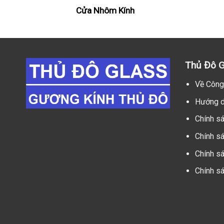
Cửa Nhôm Kính
Thủ Đô G
Về Công
Hướng d
Chính s
Chính s
Chính sá
Chính s