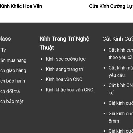
Kính Khắc Hoa Văn
Cửa Kính Cường Lự
lass
Kính Trang Trí Nghệ
Cắt Kính Cư
Thuật
 Ty
Cắt kính cư
theo yêu cầ
Kính sọc cường lực
ẫn mua hàng
Cắt kính mặ
Kính sóng trang trí
ách giao hàng
yêu cầu
Kính hoa văn CNC
ách bảo hành
Cắt kính CN
Kính khắc hoa văn CNC
ch đổi trả
kế
ách bảo mật
Giá kính cư
Giá kính cư
8mm
Giá kính cư