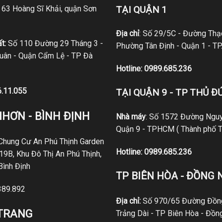
ố 63 Hoàng Sĩ Khải, quận Sơn
TẠI QUẬN 1
Địa chỉ
: Số 29/5C - Đường Thạc
t:
Số 110 Đường 29 Tháng 3 -
Phường Tân Định - Quận 1 - T
ân - Quận Cẩm Lệ - TP Đà
Hotline:
0989.685.236
6.11.055
TẠI QUẬN 9 - TP THỦ Đ
NHƠN - BÌNH ĐỊNH
Nhà máy
: Số 1572 Đường Nguy
Quận 9 - TPHCM ( Thành phố T
 Chung Cư An Phú Thịnh Garden
Hotline:
0989.685.236
19B, Khu Đô Thị An Phú Thịnh,
Bình Định
TP BIÊN HÒA - ĐỒNG 
389.892
Địa chỉ:
Số 970/65 Đường Đồng
 TRANG
Trảng Dài - TP Biên Hòa - Đồn