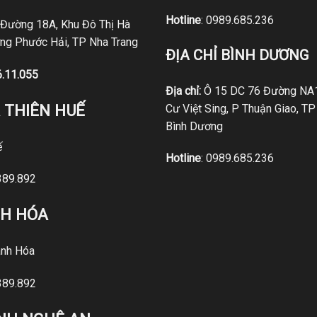
Hotline
:
0989.685.236
 Đường 18A, Khu Đô Thị Hà
ng Phước Hải, TP Nha Trang
ĐỊA CHỈ BÌNH DƯƠNG
6.11.055
Địa chỉ:
Ô 15 DC 76 Đường NA1
 THIÊN HUẾ
Cư Việt Sing, P Thuận Giao, TP
Bình Dương
ế
Hotline
:
0989.685.236
389.892
NH HÓA
nh Hóa
389.892