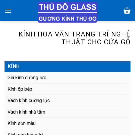
Chuyển
đến
nội
dung
KÍNH HOA VĂN TRANG TRÍ NGHỆ
THUẬT CHO CỬA GỖ
KÍNH
Giá kính cường lực
Kính ốp bếp
Vách kính cường lực
Vách kính nhà tắm
Kính sơn màu
Kính sọc trang trí