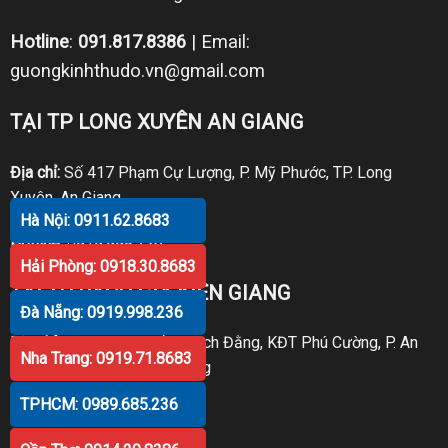
Hotline
:
091.817.8386
| Email:
guongkinhthudo.vn@gmail.com
TẠI TP LONG XUYÊN AN GIANG
Địa chỉ:
Số 417 Phạm Cự Lượng, P. Mỹ Phước, TP. Long
Xuyên, An Giang
Hà Nội: 0911.62.8683
Hotline:
0919.998.236
Hải Phòng: 0918.30.8683
TẠI TP RẠCH GIÁ KIÊN GIANG
Đà Nẵng: 0919.998.236
Địa chỉ:
P30 Căn 07 Trần Bạch Đằng, KĐT Phú Cường, P. An
Nha Trang: 0919.71.8683
Hòa, TP. Rạch Giá, Kiên Giang
TPHCM: 0989.685.236
Hotline:
0919.998.236