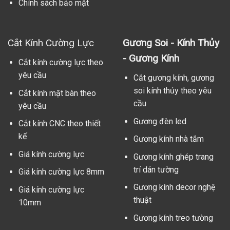
Chính sách bảo mật
Cắt Kính Cường Lực
Gương Soi - Kính Thủy
- Gương Kính
Cắt kính cường lực theo
yêu cầu
Cắt gương kính, gương
soi kính thủy theo yêu
Cắt kính mặt bàn theo
cầu
yêu cầu
Gương đèn led
Cắt kính CNC theo thiết
kế
Gương kính nhà tắm
Giá kính cường lực
Gương kính ghép trang
trí dán tường
Giá kính cường lực 8mm
Gương kính decor nghệ
Giá kính cường lực
thuật
10mm
Gương kính treo tường