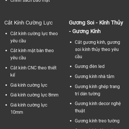
Chính sách bảo mật
Cắt Kính Cường Lực
Gương Soi - Kính Thủy
- Gương Kính
Cắt kính cường lực theo
yêu cầu
Cắt gương kính, gương
soi kính thủy theo yêu
Cắt kính mặt bàn theo
cầu
yêu cầu
Gương đèn led
Cắt kính CNC theo thiết
kế
Gương kính nhà tắm
Giá kính cường lực
Gương kính ghép trang
trí dán tường
Giá kính cường lực 8mm
Gương kính decor nghệ
Giá kính cường lực
thuật
10mm
Gương kính treo tường