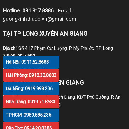
Hotline
:
091.817.8386
| Email:
guongkinhthudo.vn@gmail.com
TẠI TP LONG XUYÊN AN GIANG
Địa chỉ:
Số 417 Phạm Cự Lượng, P. Mỹ Phước, TP. Long
Xuyên, An Giang
Hà Nội: 0911.62.8683
Hotline:
0919.998.236
Hải Phòng: 0918.30.8683
TẠI TP RẠCH GIÁ KIÊN GIANG
Đà Nẵng: 0919.998.236
Địa chỉ:
P30 Căn 07 Trần Bạch Đằng, KĐT Phú Cường, P. An
Nha Trang: 0919.71.8683
Hòa, TP. Rạch Giá, Kiên Giang
TPHCM: 0989.685.236
Hotline:
0919.998.236
Cần Thơ: 0914.20.8386