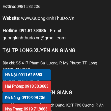
Hotline:
0981.583.236
Website
:
www.GuongKinhThuDo.Vn
Hotline
:
091.817.8386
| Email:
guongkinhthudo.vn@gmail.com
TẠI TP LONG XUYÊN AN GIANG
Địa chỉ:
Số 417 Phạm Cự Lượng, P. Mỹ Phước, TP. Long
Xuyên, An Giang
Hà Nội: 0911.62.8683
Hotline:
0919.998.236
Hải Phòng: 0918.30.8683
TẠI TP RẠCH GIÁ KIÊN GIANG
Đà Nẵng: 0919.998.236
Địa chỉ:
P30 Căn 07 Trần Bạch Đằng, KĐT Phú Cường, P. An
Nha Trang: 0919.71.8683